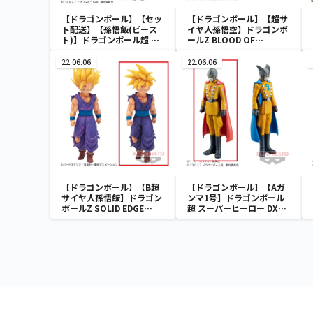
【ドラゴンボール】【セッ
【ドラゴンボール】【超サ
ト配送】【孫悟飯(ビース
イヤ人孫悟空】ドラゴンボ
ト)】ドラゴンボール超 ス
ールZ BLOOD OF
ーパーヒーロー DXF-孫悟
SAIYANS-超サイヤ人孫悟
飯(ビースト)-
空-Ⅱ
22.06.06
22.06.06
【ドラゴンボール】【B超
【ドラゴンボール】【Aガ
サイヤ人孫悟飯】ドラゴン
ンマ1号】ドラゴンボール
ボールZ SOLID EDGE
超 スーパーヒーロー DXF-
WORKS-THE出陣-5
ガンマ1号＆ガンマ2号-