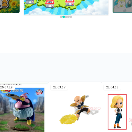
26.07.29
22.03.17
22.04.13