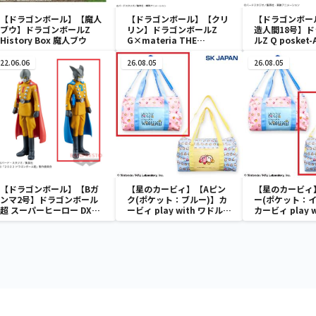
【ドラゴンボール】【魔人
【ドラゴンボール】【クリ
【ドラゴンボー
ブウ】ドラゴンボールZ
リン】ドラゴンボールZ
造人間18号】
History Box 魔人ブウ
G×materia THE
ルZ Q posket-
KRILLIN
18-Ⅱ
22.06.06
26.08.05
26.08.05
【ドラゴンボール】【Bガ
【星のカービィ】【Aピン
【星のカービィ
ンマ2号】ドラゴンボール
ク(ポケット：ブルー)】カ
ー(ポケット：イ
超 スーパーヒーロー DXF-
ービィ play with ワドルデ
カービィ play 
ガンマ1号＆ガンマ2号-
ィ ボストンバッグ
ディ ボストン