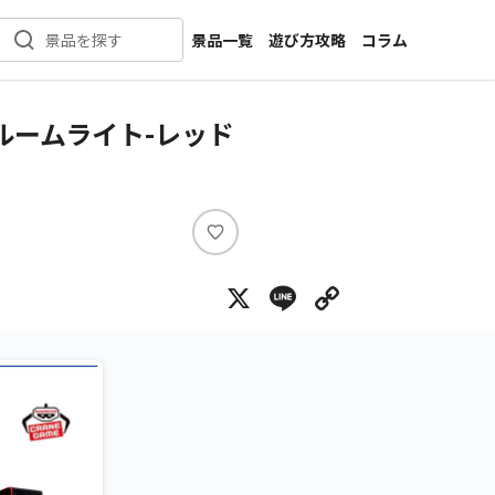
景品一覧
遊び方攻略
コラム
景品を探す
新着景品
インタビュー
カテゴリ一覧
ニュース
ルームライト-レッド
作品名一覧
店舗
メーカー一覧
開発
攻略
い
プライズ
い
X
Line
Copy Lin
ね
イベント
キャラ特集