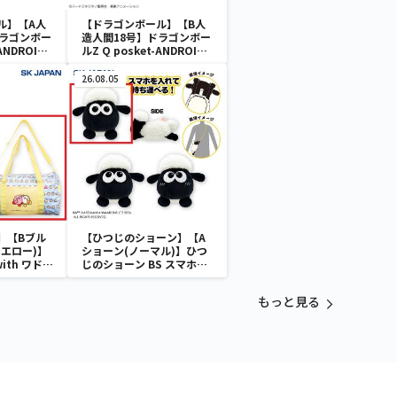
ル】【A人
【ドラゴンボール】【B人
ドラゴンボー
造人間18号】ドラゴンボー
ANDROID
ルZ Q posket-ANDROID
18-Ⅱ
26.08.05
】【Bブル
【ひつじのショーン】【A
エロー)】
ショーン(ノーマル)】ひつ
with ワドル
じのショーン BS スマホシ
バッグ
ョーンルダー
もっと見る