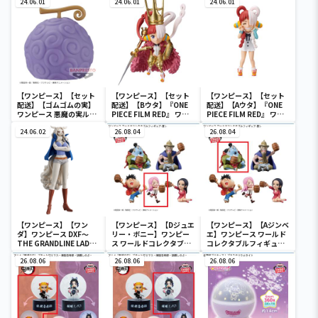
24.06.01
タブルフィギュア-ワノ国
24.06.01
MONKEY.D.LUFFY-
24.06.01
鬼ヶ島編7-
【ワンピース】【セット
【ワンピース】【セット
【ワンピース】【セット
配送】【ゴムゴムの実】
配送】【Bウタ】『ONE
配送】【Aウタ】『ONE
ワンピース 悪魔の実ルー
PIECE FILM RED』 ワー
PIECE FILM RED』 ワー
ムライト-ゴムゴムの実-
ルドコレクタブルフィギ
ルドコレクタブルフィギ
24.06.02
ュア-UTA COLLECTION-
26.08.04
ュア-UTA COLLECTION-
26.08.04
【ワンピース】【ワン
【ワンピース】【Dジュエ
【ワンピース】【Aジンベ
ダ】ワンピース DXF～
リー・ボニー】ワンピー
エ】ワンピース ワールド
THE GRANDLINE LADY
ス ワールドコレクタブル
コレクタブルフィギュア-
～ワノ国 vol.10
フィギュア-宴1-
宴1-
26.08.06
26.08.06
26.08.06