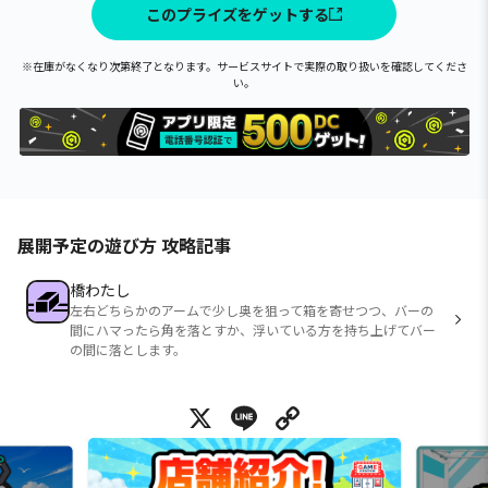
このプライズをゲットする
※在庫がなくなり次第終了となります。サービスサイトで実際の取り扱いを確認してくださ
い。
展開予定の遊び方 攻略記事
橋わたし
左右どちらかのアームで少し奥を狙って箱を寄せつつ、バーの
間にハマったら角を落とすか、浮いている方を持ち上げてバー
の間に落とします。
X
Line
Copy Link