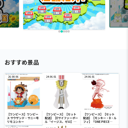
おすすめ景品
26.08.06
24.06.01
24.06.01
【ワンピース】ワンピー
【ワンピース】【セット
【ワンピース】【セット
ス サウザンド・サニー号
配送】【Eサイファーポー
配送】【モンキー・D・ル
リモコンカー
ル〝イージス〟ゼロ】ワ
フィ】『ONE PIECE
ンピース ワールドコレク
FILM RED』 戦光絶景-