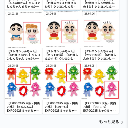
【Aワニ山さん】クレヨン
【野原みさえ＆野原ひま
【野原ひろし＆野原しん
しんちゃん めちゃでかぬ
わり】クレヨンしんちゃ
のすけ】クレヨンしんち
いぐるみ～ワニ山さん～
ん 野原家フィギュア～家
ゃん 野原家フィギュア～
23.01.26
族写真～vol.2
23.04.06
家族写真～vol.1
23.04.06
【クレヨンしんちゃん】
【クレヨンしんちゃん】
【クレヨンしんちゃん】
【B野原ひまわり】クレヨ
【セット配送】【B野原し
【セット配送】【A野原し
ンしんちゃん でっかいぬ
んのすけ】クレヨンしん
んのすけ】クレヨンしん
いぐるみ～むにゃむにゃ
ちゃん でっかいぬいぐる
ちゃん でっかいぬいぐる
オラたち野原一家だゾ～
26.08.05
み～今も昔もかわいいオ
26.08.05
み～今も昔もかわいいオ
26.08.05
ラだゾ～
ラだゾ～
【EXPO 2025 大阪・関西
【EXPO 2025 大阪・関西
【EXPO 2025 大阪・関西
万博】【Bるんるん】
万博】【Cわーい】
万博】【Dにこっ】
EXPO2025 ミャクミャク
EXPO2025 ミャクミャク
EXPO2025 ミャクミャク
カラフルゴム紐付きぬい
カラフルゴム紐付きぬい
カラフルゴム紐付きぬい
ぐるみ
ぐるみ
ぐるみ
もっと見る