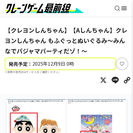
【クレヨンしんちゃん】【Aしんちゃん】クレ
ヨンしんちゃん もふぐっとぬいぐるみ～みん
なでパジャマパーティだゾ！～
2025年12月9日 0時
発売予定：
い
※実際の発売日はサービスをご確認ください。
い
X
Li
ね