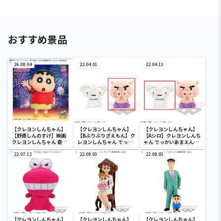
おすすめ景品
26.08.04
22.04.01
22.04.13
【クレヨンしんちゃん】
【クレヨンしんちゃん】
【クレヨンしんちゃん】
【野原しんのすけ】映画
【Bぶりぶりざえもん】ク
【Aシロ】クレヨンしんち
クレヨンしんちゃん 奇々
レヨンしんちゃん でっか
ゃん でっかいあまえんぼ
怪々！オラの妖怪バケ～
いあまえんぼぬいぐるみ
ぬいぐるみ
ション おおきな
22.07.12
22.08.03
22.08.03
SOFVIMATES～野原しん
のすけ～
【クレヨンしんちゃん】
【クレヨンしんちゃん】
【クレヨンしんちゃん】