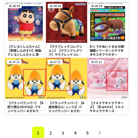
カラフルゴム紐付きぬい
カラフルゴム紐付きぬい
っとぬいぐるみ～ピカチ
ぐるみ
26.08.04
ぐるみ
26.08.04
ュウ～びっくりver.
26.08.04
【クレヨンしんちゃん】
【サラブレッドコレクシ
わくでかぬいぐるみ 珍獣
【野原しんのすけ】映画
ョン】【グランアレグリ
捕獲シリーズ～ミヤマオ
クレヨンしんちゃん 奇々
ア】サラブレッドコレク
オキスギクワガタ～
怪々！オラの妖怪バケ～
ション ふわふわBIG(グラ
ション おおきな
26.07.31
ンアレグリア)
26.07.31
26.07.31
SOFVIMATES～野原しん
のすけ～
【パラッパラッパー】【B
【パラッパラッパー】【A
【ナルミヤキャラクター
困り顔(口ゆがみ)】パラ
通常顔(口にっこり)】パ
ズ】【B:white】ナルミ
ッパラッパー おすわりぬ
ラッパラッパー おすわり
ヤキャラクターズ
いぐるみ
ぬいぐるみ
mezzo piano withぬい
ぐるみ ～Ribbon～
1
2
3
4
5