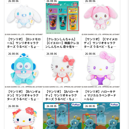
26.08.06
ぐるみ～カビゴン～
26.08.06
26.08.06
【サンリオ】【Dシナモロ
【クレヨンしんちゃん】
【サンリオ】【Cマイメロ
ール】サンリオキャラク
【Cイエロー】映画クレヨ
ディ】サンリオキャラク
ターズ うるベビ・ちょい
ンしんちゃん 奇々怪々！
ターズ うるベビ・ちょい
デカドール
オラの妖怪バケ～ション
デカドール
26.08.06
フルカラータンブラー
26.08.06
26.08.06
【サンリオ】【Bハンギョ
【サンリオ】【Aハローキ
【サンリオ】ハローキテ
ドン】サンリオキャラク
ティ】サンリオキャラク
ィ マジカルラベンダード
ターズ うるベビ・ちょい
ターズ うるベビ・ちょい
ールGJ
デカドール
デカドール
26.08.06
26.08.05
26.08.05