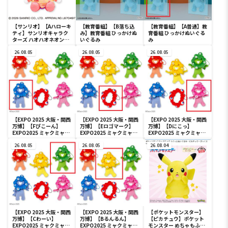
【サンリオ】【Aハローキ
【教育番組】【B落ち込
【教育番組】【A普通】教
ティ】サンリオキャラク
み】教育番組 ひっかけぬ
育番組 ひっかけぬいぐる
ターズ ハオハオネオンタ
いぐるみ
み
ウンドールBIGタイプ1
26.08.05
26.08.05
26.08.05
【EXPO 2025 大阪・関西
【EXPO 2025 大阪・関西
【EXPO 2025 大阪・関西
万博】【Fぴこーん】
万博】【Eロゴマーク】
万博】【Dにこっ】
EXPO2025 ミャクミャク
EXPO2025 ミャクミャク
EXPO2025 ミャクミャク
カラフルゴム紐付きぬい
カラフルゴム紐付きぬい
カラフルゴム紐付きぬい
ぐるみ
26.08.05
ぐるみ
26.08.05
ぐるみ
26.08.04
【EXPO 2025 大阪・関西
【EXPO 2025 大阪・関西
【ポケットモンスター】
万博】【Cわーい】
万博】【Bるんるん】
【ピカチュウ】ポケット
EXPO2025 ミャクミャク
EXPO2025 ミャクミャク
モンスター めちゃもふぐ