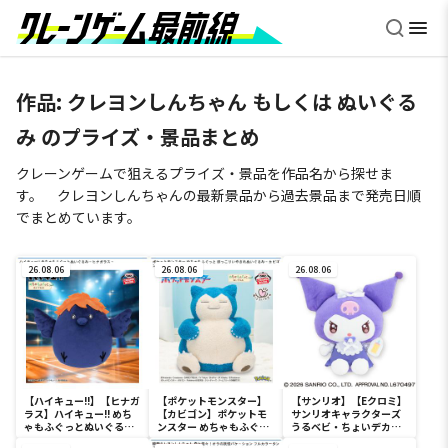
作品: クレヨンしんちゃん もしくは ぬいぐる
み のプライズ・景品まとめ
クレーンゲームで狙えるプライズ・景品を作品名から探せま
す。 クレヨンしんちゃんの最新景品から過去景品まで発売日順
でまとめています。
26.08.06
26.08.06
26.08.06
【ハイキュー!!】【ヒナガ
【ポケットモンスター】
【サンリオ】【Eクロミ】
ラス】ハイキュー!! めち
【カビゴン】ポケットモ
サンリオキャラクターズ
ゃもふぐっとぬいぐるみ
ンスター めちゃもふぐっ
うるベビ・ちょいデカド
～ヒナガラス～
と ほっこりいやされぬい
ール