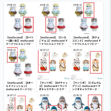
24.05.31
24.05.31
24.05.31
【mofusand】【Dベリ
【mofusand】【Cいち
【mofusand】【Bチョ
ー(濃い赤)】mofusand
ごチョコ】mofusand ド
コミント】mofusand ド
ドーナツにゃんソフビフ
ーナツにゃんソフビフィ
ーナツにゃんソフビフィ
ィギュア
ギュア
ギュア
24.05.31
26.07.17
26.07.17
【mofusand】【Aオー
【サンリオ】【Aポチャッ
【サンリオ】【Cポムポム
ルドファッション】
コ】mofusand×サンリ
プリン】mofusand×サ
mofusand ドーナツにゃ
オキャラクターズ カチュ
ンリオキャラクターズ カ
んソフビフィギュア
ーシャマスコット②
チューシャマスコット②
26.07.17
22.03.31
22.03.31