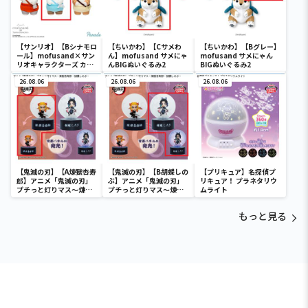
【サンリオ】【Bシナモロ
【ちいかわ】【Cサメわ
【ちいかわ】【Bグレー】
ール】mofusand×サン
ん】mofusand サメにゃ
mofusand サメにゃん
リオキャラクターズ カチ
んBIGぬいぐるみ2
BIGぬいぐるみ2
ューシャマスコット②
26.08.06
26.08.06
26.08.06
【鬼滅の刃】【A煉獄杏寿
【鬼滅の刃】【B胡蝶しの
【プリキュア】名探偵プ
郎】アニメ「鬼滅の刃」
ぶ】アニメ「鬼滅の刃」
リキュア！ プラネタリウ
プチっと灯りマス～煉獄
プチっと灯りマス～煉獄
ムライト
杏寿郎・胡蝶しのぶ～
杏寿郎・胡蝶しのぶ～
もっと見る