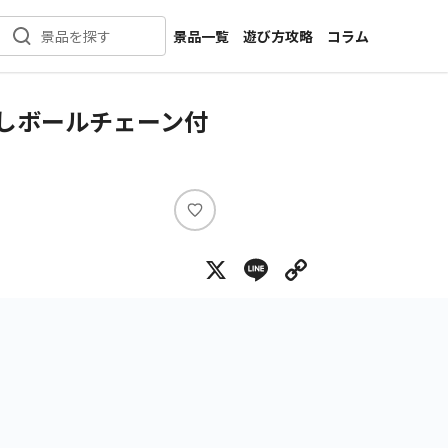
景品一覧
遊び方攻略
コラム
景品を探す
新着景品
インタビュー
カテゴリ一覧
ニュース
よしボールチェーン付
作品名一覧
店舗
メーカー一覧
開発
攻略
い
プライズ
い
X
Line
Copy Lin
ね
イベント
キャラ特集