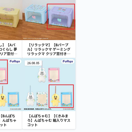
し】【Aパ
【リラックマ】【Bパープ
コぐらし 夢
ル】リラックマ ゲーミング
クリア窓付き
リラックマ クリア窓付き収
納ボックス
26.08.05
【Bんぽち
【んぽちゃむ】【Cきみま
】んぽちゃ
ろ】んぽちゃむ 箱入りマス
コット
コット