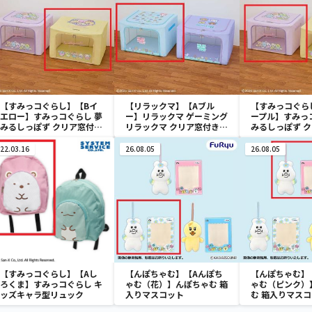
【すみっコぐらし】【Bイ
【リラックマ】【Aブル
【すみっコぐら
エロー】すみっコぐらし 夢
ー】リラックマ ゲーミング
ープル】すみっ
みるしっぽず クリア窓付き
リラックマ クリア窓付き収
みるしっぽず 
収納ボックス
納ボックス
収納ボックス
22.03.16
26.08.05
26.08.05
【すみっコぐらし】【Aし
【んぽちゃむ】【Aんぽち
【んぽちゃむ】
ろくま】すみっコぐらし キ
ゃむ（花）】んぽちゃむ 箱
ゃむ（ピンク）
ッズキャラ型リュック
入りマスコット
む 箱入りマス