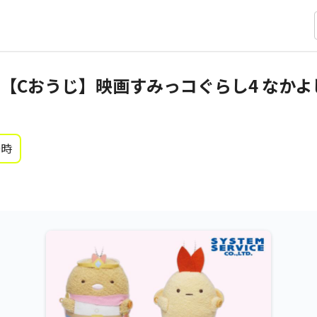
【Cおうじ】映画すみっコぐらし4 なか
0時