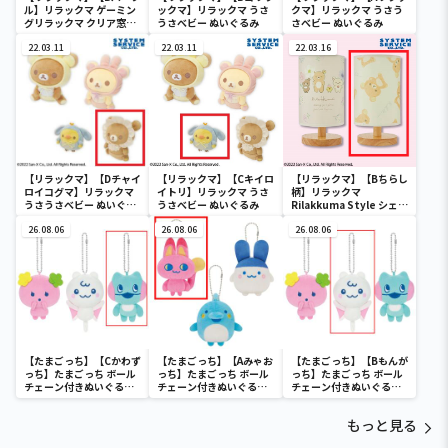
ル】リラックマ ゲーミン
ックマ】リラックマ うさ
クマ】リラックマ うさう
グリラックマ クリア窓付
うさべビー ぬいぐるみ
さべビー ぬいぐるみ
き収納ボックス
22.03.11
22.03.11
22.03.16
【リラックマ】【Dチャイ
【リラックマ】【Cキイロ
【リラックマ】【Bちらし
ロイコグマ】リラックマ
イトリ】リラックマ うさ
柄】リラックマ
うさうさべビー ぬいぐる
うさべビー ぬいぐるみ
Rilakkuma Style シェー
み
ドライト
26.08.06
26.08.06
26.08.06
【たまごっち】【Cかわず
【たまごっち】【Aみゃお
【たまごっち】【Bもんが
っち】たまごっち ボール
っち】たまごっち ボール
っち】たまごっち ボール
チェーン付きぬいぐるみ
チェーン付きぬいぐるみ
チェーン付きぬいぐるみ
～Tamagotchi
～Tamagotchi
～Tamagotchi
Paradise～vol.3
Paradise～vol.2-R
Paradise～vol.3
もっと見る