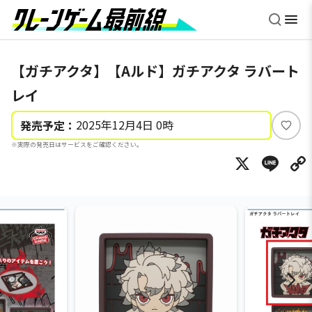
【ガチアクタ】【Aルド】ガチアクタ ラバート
レイ
2025年12月4日 0時
発売予定：
い
※実際の発売日はサービスをご確認ください。
い
X
Li
ね