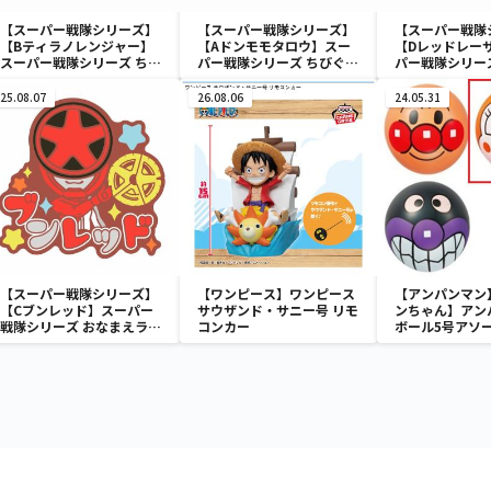
【スーパー戦隊シリーズ】
【スーパー戦隊シリーズ】
【スーパー戦隊
【Bティラノレンジャー】
【Aドンモモタロウ】スー
【Dレッドレー
スーパー戦隊シリーズ ちび
パー戦隊シリーズ ちびぐる
パー戦隊シリー
ぐるみ～祝50周年～
み～祝50周年～
み～祝50周年～
25.08.07
26.08.06
24.05.31
【スーパー戦隊シリーズ】
【ワンピース】ワンピース
【アンパンマン
【Cブンレッド】スーパー
サウザンド・サニー号 リモ
ンちゃん】アン
戦隊シリーズ おなまえラバ
コンカー
ボール5号アソ
ーバッジvol.1