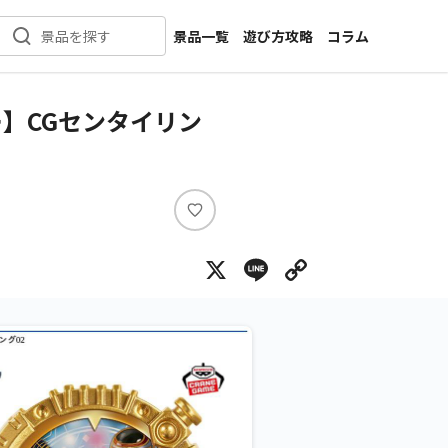
景品一覧
遊び方攻略
コラム
景品を探す
新着景品
インタビュー
カテゴリ一覧
ニュース
】CGセンタイリン
作品名一覧
店舗
メーカー一覧
開発
攻略
い
プライズ
い
X
Line
Copy Lin
ね
イベント
キャラ特集