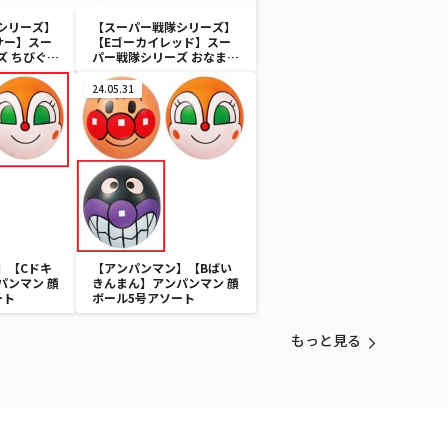
シリーズ】
【スーパー戦隊シリーズ】
サー】スー
【Eゴーカイレッド】スー
ズ ちびぐる
パー戦隊シリーズ おなまえ
ラバーバッジvol.2
24.05.31
】【Cドキ
【アンパンマン】【Bばい
パンマン 顔
きんまん】アンパンマン 顔
ート
ボール5号アソート
もっと見る