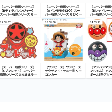
【スーパー戦隊シリーズ】
【スーパー戦隊シリーズ】
【スーパー戦隊
【Bティラノレンジャー】
【Aドンモモタロウ】スー
【Dレッドレー
スーパー戦隊シリーズ ちび
パー戦隊シリーズ ちびぐる
パー戦隊シリー
ぐるみ～祝50周年～
み～祝50周年～
み～祝50周年～
25.08.07
26.08.06
24.05.31
【スーパー戦隊シリーズ】
【ワンピース】ワンピース
【アンパンマン
【Cブンレッド】スーパー
サウザンド・サニー号 リモ
ンちゃん】アン
戦隊シリーズ おなまえラバ
コンカー
ボール5号アソ
ーバッジvol.1