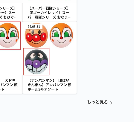
シリーズ】
【スーパー戦隊シリーズ】
サー】スー
【Eゴーカイレッド】スー
ズ ちびぐる
パー戦隊シリーズ おなまえ
ラバーバッジvol.2
24.05.31
】【Cドキ
【アンパンマン】【Bばい
パンマン 顔
きんまん】アンパンマン 顔
ート
ボール5号アソート
もっと見る