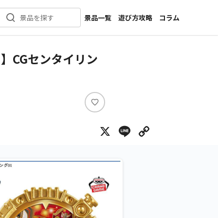
景品一覧
遊び方攻略
コラム
景品を探す
新着景品
インタビュー
カテゴリ一覧
ニュース
】CGセンタイリン
作品名一覧
店舗
メーカー一覧
開発
攻略
い
プライズ
い
X
Line
Copy Lin
ね
イベント
キャラ特集