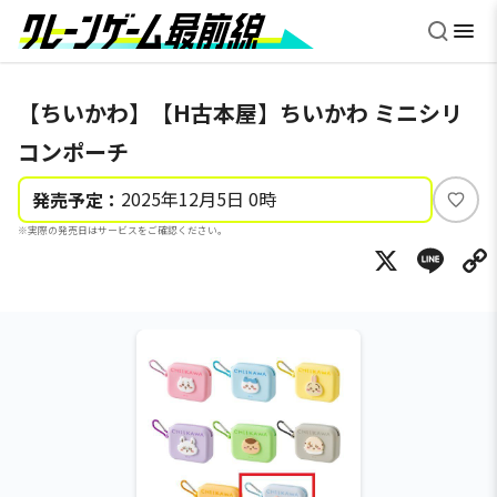
【ちいかわ】【H古本屋】ちいかわ ミニシリ
コンポーチ
2025年12月5日 0時
発売予定：
い
※実際の発売日はサービスをご確認ください。
い
X
Li
ね