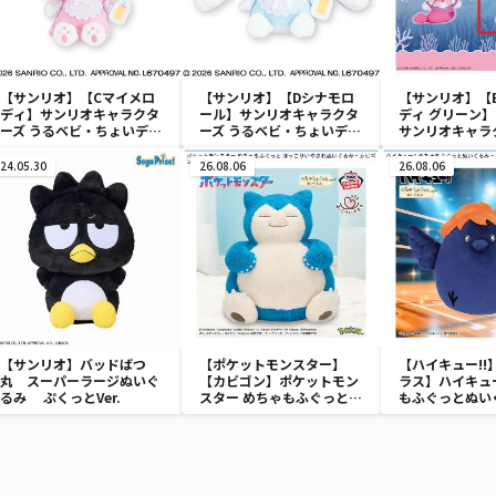
【サンリオ】【Cマイメロ
【サンリオ】【Dシナモロ
【サンリオ】【
ディ】サンリオキャラクタ
ール】サンリオキャラクタ
ディ グリーン】【
ーズ うるベビ・ちょいデカ
ーズ うるベビ・ちょいデカ
サンリオキャラ
ドール
ドール
おきなSOFVIM
イメロディ マーメ
24.05.30
26.08.06
26.08.06
～
【サンリオ】バッドばつ
【ポケットモンスター】
【ハイキュー!!
丸 スーパーラージぬいぐ
【カビゴン】ポケットモン
ラス】ハイキュー
るみ ぷくっとVer.
スター めちゃもふぐっと
もふぐっとぬい
ほっこりいやされぬいぐる
ナガラス～
み～カビゴン～