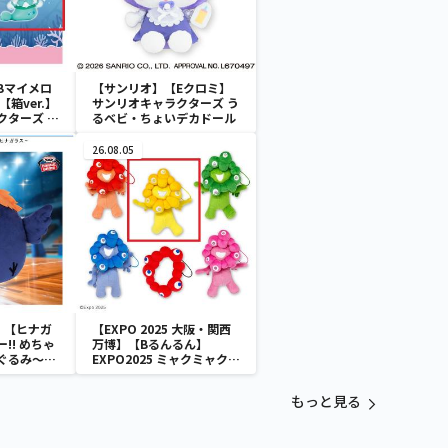
Bマイメロ
【サンリオ】【Eクロミ】
箱ver.】
サンリオキャラクターズ う
クターズ お
るベビ・ちょいデカドール
ATES～マ
イドver.
26.08.05
】【ヒナガ
【EXPO 2025 大阪・関西
!! めちゃ
万博】【Bるんるん】
ぐるみ～ヒ
EXPO2025 ミャクミャク
カラフルゴム紐付きぬいぐ
るみ
もっと見る