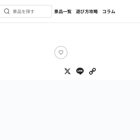
景品一覧
遊び方攻略
コラム
景品を探す
新着景品
インタビュー
カテゴリ一覧
ニュース
作品名一覧
店舗
メーカー一覧
開発
い
い
攻略
X
Line
Copy Lin
ね
プライズ
イベント
キャラ特集