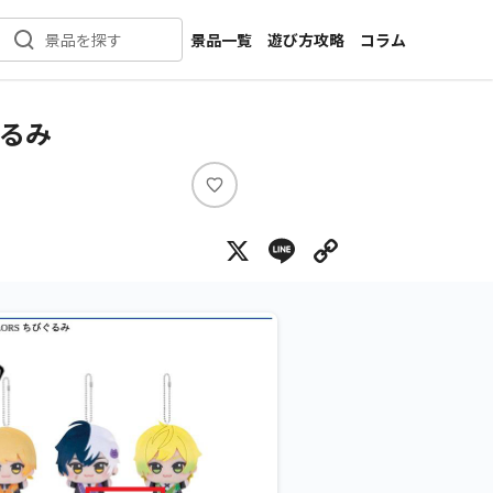
景品一覧
遊び方攻略
コラム
景品を探す
新着景品
インタビュー
カテゴリ一覧
ニュース
ぐるみ
作品名一覧
店舗
メーカー一覧
開発
い
い
攻略
X
Line
Copy Lin
ね
プライズ
イベント
キャラ特集