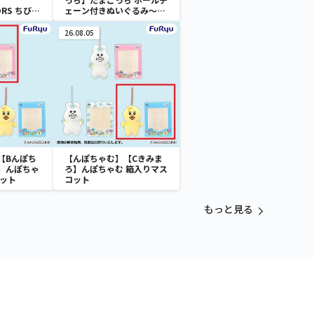
ORS ちびぐ
ェーン付きぬいぐるみ～
Tamagotchi Paradise～
vol.3
26.08.05
【Bんぽち
【んぽちゃむ】【Cきみま
】んぽちゃ
ろ】んぽちゃむ 箱入りマス
コット
コット
もっと見る