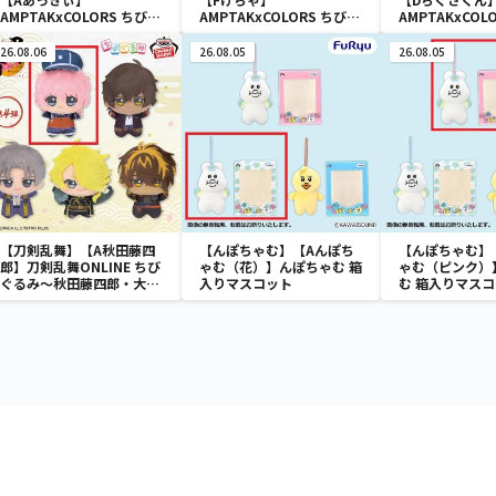
AMPTAKxCOLORS ちびぐ
AMPTAKxCOLORS ちびぐ
AMPTAKxCOL
るみ
るみ
るみ
26.08.06
26.08.05
26.08.05
【刀剣乱舞】【A秋田藤四
【んぽちゃむ】【Aんぽち
【んぽちゃむ】
郎】刀剣乱舞ONLINE ちび
ゃむ（花）】んぽちゃむ 箱
ゃむ（ピンク）
ぐるみ～秋田藤四郎・大倶
入りマスコット
む 箱入りマス
利伽羅・へし切長谷部・獅
子王・火車切～