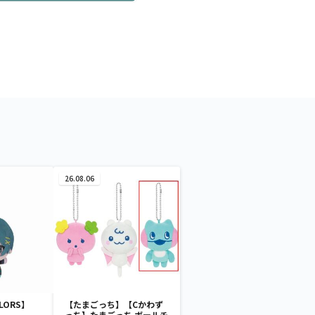
26.08.06
LORS】
【たまごっち】【Cかわず
】
っち】たまごっち ボールチ