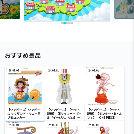
おすすめ景品
26.08.06
24.06.01
24.06.01
【ワンピース】ワンピー
【ワンピース】【セット
【ワンピース】【セット
ス サウザンド・サニー号
配送】【Eサイファーポー
配送】【モンキー・D・ル
リモコンカー
ル〝イージス〟ゼロ】ワ
フィ】『ONE PIECE
ンピース ワールドコレク
FILM RED』 戦光絶景-
24.06.01
タブルフィギュア-ワノ国
24.06.01
MONKEY.D.LUFFY-
24.06.01
鬼ヶ島編7-