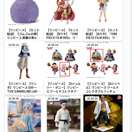
【ワンピース】【セット
【ワンピース】【セット
【ワンピース】【セット
配送】【ゴムゴムの実】
配送】【Bウタ】『ONE
配送】【Aウタ】『ONE
ワンピース 悪魔の実ルー
PIECE FILM RED』 ワー
PIECE FILM RED』 ワー
ムライト-ゴムゴムの実-
ルドコレクタブルフィギ
ルドコレクタブルフィギ
24.06.02
ュア-UTA COLLECTION-
26.08.04
ュア-UTA COLLECTION-
26.08.04
【ワンピース】【ワン
【ワンピース】【Dジュエ
【ワンピース】【Aジンベ
ダ】ワンピース DXF～
リー・ボニー】ワンピー
エ】ワンピース ワールド
THE GRANDLINE LADY
ス ワールドコレクタブル
コレクタブルフィギュア-
～ワノ国 vol.10
フィギュア-宴1-
宴1-
26.08.06
26.08.06
26.08.06