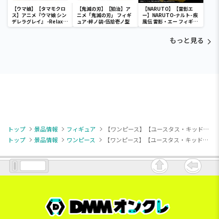
【ウマ娘】【タマモクロ
【鬼滅の刃】【狛治】ア
【NARUTO】【雷影エ
ス】アニメ『ウマ娘 シン
ニメ「鬼滅の刃」 フィギ
ー】NARUTO-ナルト- 疾
デレラグレイ』 -Relax
ュア-絆ノ装-伍拾壱ノ型
風伝 雷影・エー フィギュ
time-タマモクロス
ア～五影集結…!!～
もっと見る
トップ
景品情報
フィギュア
【ワンピース】【ユースタス・キッド】ワンピース ワールドコレクタブルフィギュア SPECIAL 最悪の世代 ユースタス・キッド
トップ
景品情報
ワンピース
【ワンピース】【ユースタス・キッド】ワンピース ワールドコレクタブルフィギュア SPECIAL 最悪の世代 ユースタス・キッド