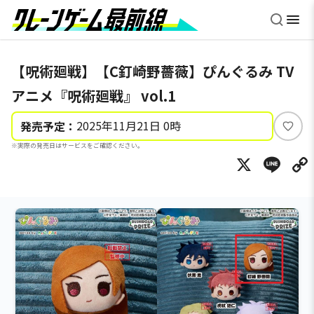
【呪術廻戦】【C釘崎野薔薇】ぴんぐるみ TV
アニメ『呪術廻戦』 vol.1
2025年11月21日 0時
発売予定：
い
※実際の発売日はサービスをご確認ください。
い
X
Li
ね