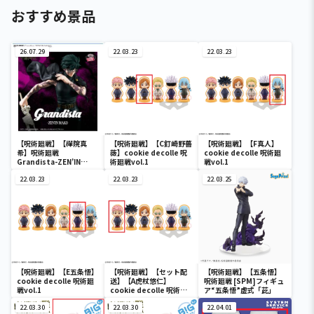
おすすめ景品
26.07.29
22.03.23
22.03.23
【呪術廻戦】【禪院真
【呪術廻戦】【C釘崎野薔
【呪術廻戦】【F真人】
希】呪術廻戦
薇】cookie decolle 呪
cookie decolle 呪術廻
Grandista-ZEN’IN
術廻戦vol.1
戦vol.1
MAKI-
22.03.23
22.03.23
22.03.25
【呪術廻戦】【E五条悟】
【呪術廻戦】【セット配
【呪術廻戦】【五条悟】
cookie decolle 呪術廻
送】【A虎杖悠仁】
呪術廻戦 [SPM]フィギュ
戦vol.1
cookie decolle 呪術廻
ア“五条悟”虚式「茈」
戦vol.1
22.03.30
22.03.30
22.04.01