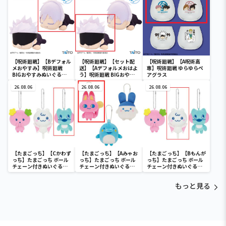
【呪術廻戦】【Bデフォル
【呪術廻戦】【セット配
【呪術廻戦】【A呪術高
メおやすみ】呪術廻戦
送】【Aデフォルメおはよ
専】呪術廻戦 ゆらゆらペ
BIGおやすみぬいぐるみ
う】呪術廻戦 BIGおやす
アグラス
五条悟
みぬいぐるみ 五条悟
26.08.06
26.08.06
26.08.06
【たまごっち】【Cかわず
【たまごっち】【Aみゃお
【たまごっち】【Bもんが
っち】たまごっち ボール
っち】たまごっち ボール
っち】たまごっち ボール
チェーン付きぬいぐるみ
チェーン付きぬいぐるみ
チェーン付きぬいぐるみ
～Tamagotchi
～Tamagotchi
～Tamagotchi
Paradise～vol.3
Paradise～vol.2-R
Paradise～vol.3
もっと見る