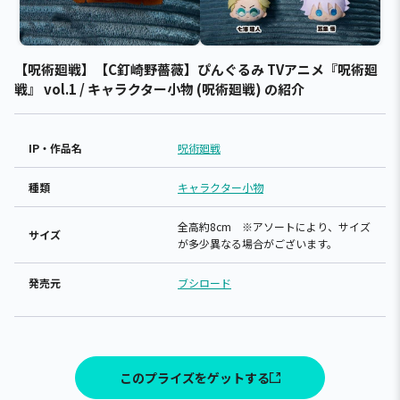
【呪術廻戦】【C釘崎野薔薇】ぴんぐるみ TVアニメ『呪術廻
戦』 vol.1 / キャラクター小物 (呪術廻戦) の紹介
IP・作品名
呪術廻戦
種類
キャラクター小物
全高約8cm ※アソートにより、サイズ
サイズ
が多少異なる場合がございます。
発売元
ブシロード
このプライズをゲットする