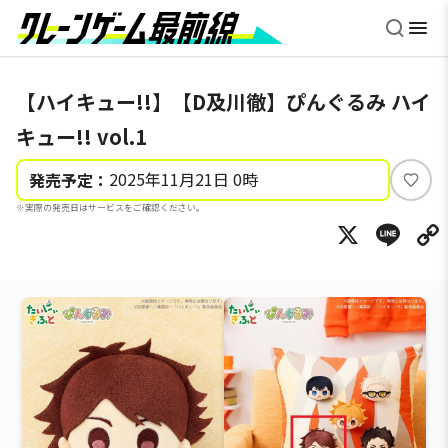
【ハイキュー!!】【D及川徹】ぴんぐるみ ハイ
キュー!! vol.1
2025年11月21日 0時
発売予定：
い
※実際の発売日はサービスをご確認ください。
い
X
Li
ね