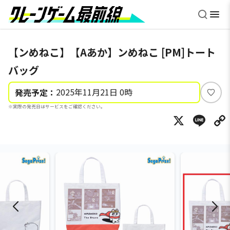
【ンめねこ】【Aあか】ンめねこ [PM]トート
バッグ
2025年11月21日 0時
発売予定：
い
※実際の発売日はサービスをご確認ください。
い
X
Li
ね