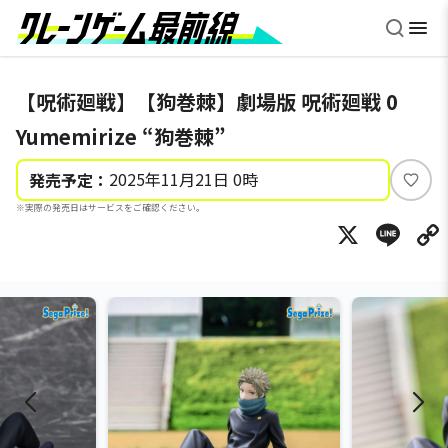
【呪術廻戦】【狗巻棘】劇場版 呪術廻戦 0
Yumemirize “狗巻棘”
2025年11月21日 0時
発売予定：
い
※実際の発売日はサービスをご確認ください。
い
X
Li
ね