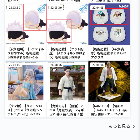
戦vol.1
22.03.30
22.03.30
22.04.01
【呪術廻戦】【Bデフォル
【呪術廻戦】【セット配
【呪術廻戦】【A呪術高
メおやすみ】呪術廻戦
送】【Aデフォルメおはよ
専】呪術廻戦 ゆらゆらペ
BIGおやすみぬいぐるみ
う】呪術廻戦 BIGおやす
アグラス
五条悟
みぬいぐるみ 五条悟
26.08.06
26.08.06
26.08.06
【ウマ娘】【タマモクロ
【鬼滅の刃】【狛治】ア
【NARUTO】【雷影エ
ス】アニメ『ウマ娘 シン
ニメ「鬼滅の刃」 フィギ
ー】NARUTO-ナルト- 疾
デレラグレイ』 -Relax
ュア-絆ノ装-伍拾壱ノ型
風伝 雷影・エー フィギュ
time-タマモクロス
ア～五影集結…!!～
もっと見る