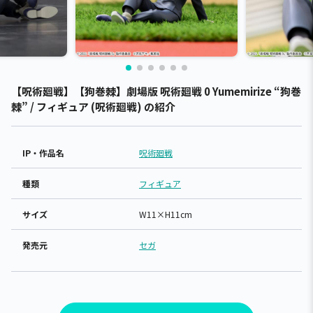
【呪術廻戦】【狗巻棘】劇場版 呪術廻戦 0 Yumemirize “狗巻
棘” / フィギュア (呪術廻戦) の紹介
IP・作品名
呪術廻戦
種類
フィギュア
サイズ
W11×H11cm
発売元
セガ