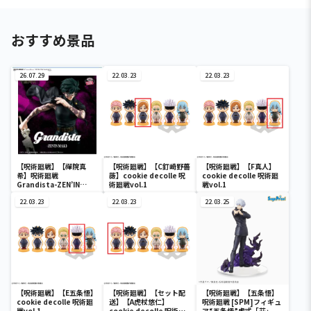
おすすめ景品
26.07.29
22.03.23
22.03.23
【呪術廻戦】【禪院真
【呪術廻戦】【C釘崎野薔
【呪術廻戦】【F真人】
希】呪術廻戦
薇】cookie decolle 呪
cookie decolle 呪術廻
Grandista-ZEN’IN
術廻戦vol.1
戦vol.1
MAKI-
22.03.23
22.03.23
22.03.25
【呪術廻戦】【E五条悟】
【呪術廻戦】【セット配
【呪術廻戦】【五条悟】
cookie decolle 呪術廻
送】【A虎杖悠仁】
呪術廻戦 [SPM]フィギュ
戦vol.1
cookie decolle 呪術廻
ア“五条悟”虚式「茈」