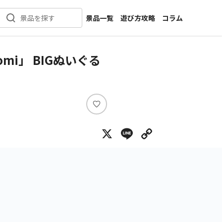
景品一覧
遊び方攻略
コラム
景品を探す
新着景品
インタビュー
カテゴリ一覧
ニュース
omi」 BIGぬいぐる
作品名一覧
店舗
メーカー一覧
開発
攻略
い
プライズ
い
X
Line
Copy Lin
ね
イベント
キャラ特集