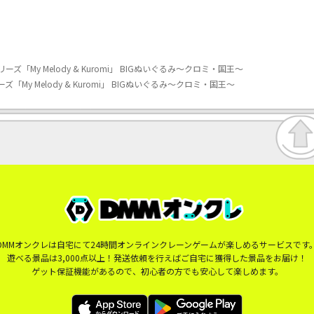
ーズ「My Melody & Kuromi」 BIGぬいぐるみ～クロミ・国王～
ズ「My Melody & Kuromi」 BIGぬいぐるみ～クロミ・国王～
DMMオンクレは自宅にて24時間オンラインクレーンゲームが楽しめるサービスです
遊べる景品は3,000点以上！発送依頼を行えばご自宅に獲得した景品をお届け！
ゲット保証機能があるので、初心者の方でも安心して楽しめます。