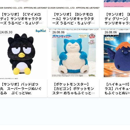
【サンリオ】【Cマイメロ
【サンリオ】【Dシナモロ
【サンリオ】【
ディ】サンリオキャラクタ
ール】サンリオキャラクタ
ディ グリーン】【
ーズ うるベビ・ちょいデカ
ーズ うるベビ・ちょいデカ
サンリオキャラ
ドール
ドール
おきなSOFVIM
イメロディ マーメ
24.05.30
26.08.06
26.08.06
～
【サンリオ】バッドばつ
【ポケットモンスター】
【ハイキュー!!
丸 スーパーラージぬいぐ
【カビゴン】ポケットモン
ラス】ハイキュー
るみ ぷくっとVer.
スター めちゃもふぐっと
もふぐっとぬい
ほっこりいやされぬいぐる
ナガラス～
み～カビゴン～