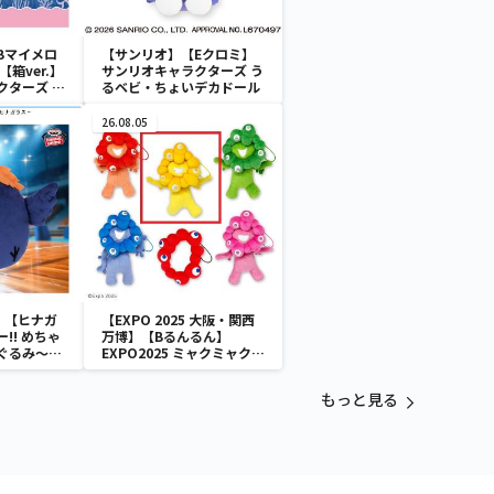
Bマイメロ
【サンリオ】【Eクロミ】
箱ver.】
サンリオキャラクターズ う
クターズ お
るベビ・ちょいデカドール
ATES～マ
イドver.
26.08.05
】【ヒナガ
【EXPO 2025 大阪・関西
!! めちゃ
万博】【Bるんるん】
ぐるみ～ヒ
EXPO2025 ミャクミャク
カラフルゴム紐付きぬいぐ
るみ
もっと見る