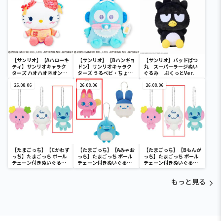
ディ マーメイドver. ～
【サンリオ】【Aハローキ
【サンリオ】【Bハンギョ
【サンリオ】バッドばつ
ティ】サンリオキャラク
ドン】サンリオキャラク
丸 スーパーラージぬい
ターズ ハオハオネオンタ
ターズ うるベビ・ちょい
ぐるみ ぷくっとVer.
ウンドールBIGタイプ1
デカドール
26.08.06
26.08.06
26.08.06
【たまごっち】【Cかわず
【たまごっち】【Aみゃお
【たまごっち】【Bもんが
っち】たまごっち ボール
っち】たまごっち ボール
っち】たまごっち ボール
チェーン付きぬいぐるみ
チェーン付きぬいぐるみ
チェーン付きぬいぐるみ
～Tamagotchi
～Tamagotchi
～Tamagotchi
Paradise～vol.3
Paradise～vol.2-R
Paradise～vol.3
もっと見る