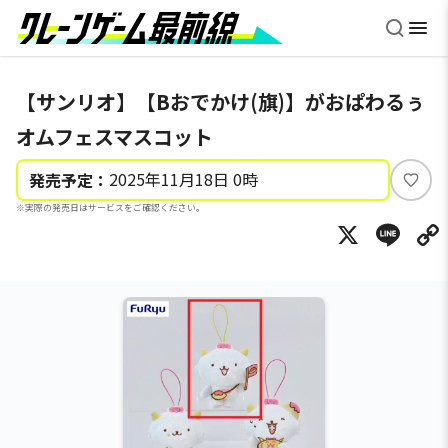
【サンリオ】【Bおでかけ(旗)】がおぱわるぅ
オムフェスマスコット
2025年11月18日 0時
発売予定：
い
※実際の発売日はサービスをご確認ください。
い
X
Li
ね