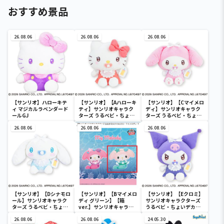
おすすめ景品
26.08.06
26.08.06
26.08.06
【サンリオ】ハローキテ
【サンリオ】【Aハローキ
【サンリオ】【Cマイメロ
ィ マジカルラベンダード
ティ】サンリオキャラク
ディ】サンリオキャラク
ールGJ
ターズ うるベビ・ちょい
ターズ うるベビ・ちょい
デカドール
デカドール
26.08.06
26.08.06
26.08.06
【サンリオ】【Dシナモロ
【サンリオ】【Bマイメロ
【サンリオ】【Eクロミ】
ール】サンリオキャラク
ディ グリーン】【箱
サンリオキャラクターズ
ターズ うるベビ・ちょい
ver.】サンリオキャラク
うるベビ・ちょいデカド
デカドール
ターズ おおきな
ール
26.08.06
SOFVIMATES～マイメロ
26.08.06
24.05.30