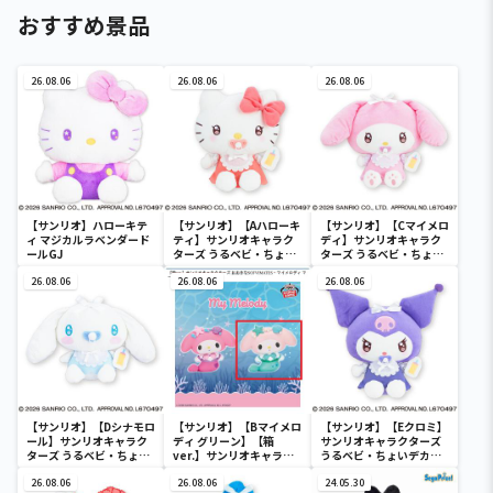
おすすめ景品
26.08.06
26.08.06
26.08.06
【サンリオ】ハローキテ
【サンリオ】【Aハローキ
【サンリオ】【Cマイメロ
ィ マジカルラベンダード
ティ】サンリオキャラク
ディ】サンリオキャラク
ールGJ
ターズ うるベビ・ちょい
ターズ うるベビ・ちょい
デカドール
デカドール
26.08.06
26.08.06
26.08.06
【サンリオ】【Dシナモロ
【サンリオ】【Bマイメロ
【サンリオ】【Eクロミ】
ール】サンリオキャラク
ディ グリーン】【箱
サンリオキャラクターズ
ターズ うるベビ・ちょい
ver.】サンリオキャラク
うるベビ・ちょいデカド
デカドール
ターズ おおきな
ール
26.08.06
SOFVIMATES～マイメロ
26.08.06
24.05.30