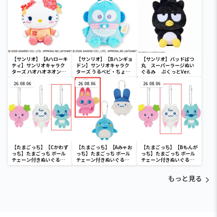
ディ マーメイドver. ～
【サンリオ】【Aハローキ
【サンリオ】【Bハンギョ
【サンリオ】バッドばつ
ティ】サンリオキャラク
ドン】サンリオキャラク
丸 スーパーラージぬい
ターズ ハオハオネオンタ
ターズ うるベビ・ちょい
ぐるみ ぷくっとVer.
ウンドールBIGタイプ1
デカドール
26.08.06
26.08.06
26.08.06
【たまごっち】【Cかわず
【たまごっち】【Aみゃお
【たまごっち】【Bもんが
っち】たまごっち ボール
っち】たまごっち ボール
っち】たまごっち ボール
チェーン付きぬいぐるみ
チェーン付きぬいぐるみ
チェーン付きぬいぐるみ
～Tamagotchi
～Tamagotchi
～Tamagotchi
Paradise～vol.3
Paradise～vol.2-R
Paradise～vol.3
もっと見る