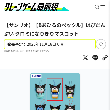
【サンリオ】【Bあひるのペックル】はぴだん
ぶい クロミになりきりマスコット
2025年11月18日 0時
発売予定：
い
※実際の発売日はサービスをご確認ください。
い
X
Li
ね