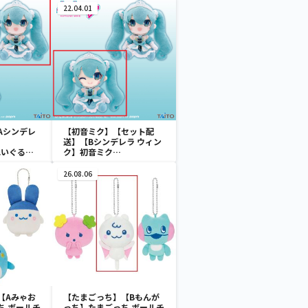
22.04.01
Aシンデレ
【初音ミク】【セット配
送】【Bシンデレラ ウィン
 ぬいぐるみ
ク】初音ミク
wonderland ぬいぐるみ
vol.4
26.08.06
【Aみゃお
【たまごっち】【Bもんが
ち ボールチ
っち】たまごっち ボールチ