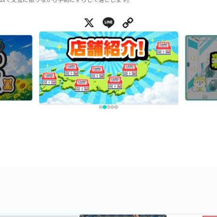
X
Line
Copy Link