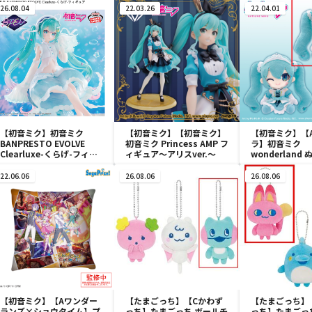
26.08.04
22.03.26
22.04.01
【初音ミク】初音ミク
【初音ミク】【初音ミク】
【初音ミク】【
BANPRESTO EVOLVE
初音ミク Princess AMP フ
ラ】初音ミク
Clearluxe-くらげ-フィギ
ィギュア～アリスver.～
wonderland
ュア
vol.4
22.06.06
26.08.06
26.08.06
【初音ミク】【Aワンダー
【たまごっち】【Cかわず
【たまごっち】
ランズ×ショウタイム】プ
っち】たまごっち ボールチ
っち】たまごっ