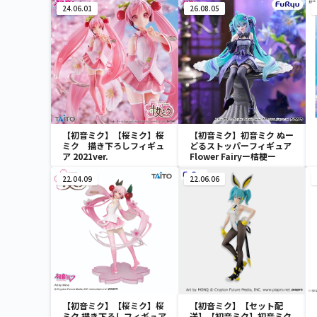
24.06.01
26.08.05
【初音ミク】【桜ミク】桜
【初音ミク】初音ミク ぬー
ミク 描き下ろしフィギュ
どるストッパーフィギュア
ア 2021ver.
Flower Fairyー桔梗ー
22.04.09
22.06.06
【初音ミク】【桜ミク】桜
【初音ミク】【セット配
ミク 描き下ろしフィギュア
送】【初音ミク】初音ミク