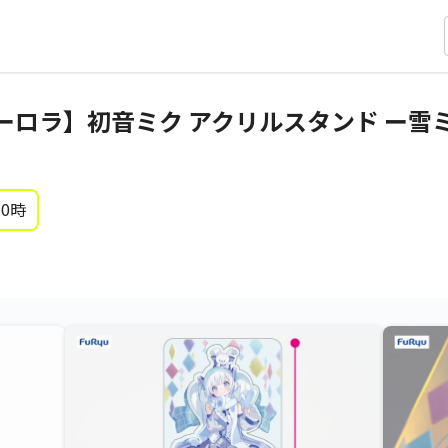
ーロラ】初音ミク アクリルスタンド ー雪
 0時