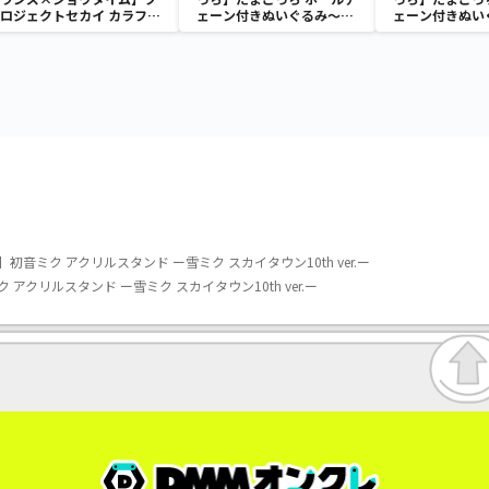
ロジェクトセカイ カラフル
ェーン付きぬいぐるみ～
ェーン付きぬい
ステージ！ feat. 初音ミク
Tamagotchi Paradise～
Tamagotchi P
クッションVol.2
vol.3
vol.2-R
音ミク アクリルスタンド ー雪ミク スカイタウン10th ver.ー
アクリルスタンド ー雪ミク スカイタウン10th ver.ー