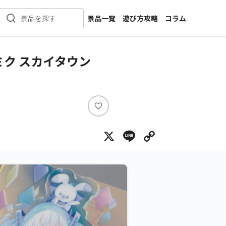
景品一覧
遊び方攻略
コラム
景品を探す
新着景品
インタビュー
カテゴリ一覧
ニュース
ミク スカイタウン
作品名一覧
店舗
メーカー一覧
開発
攻略
い
プライズ
い
X
Line
Copy Lin
ね
イベント
キャラ特集