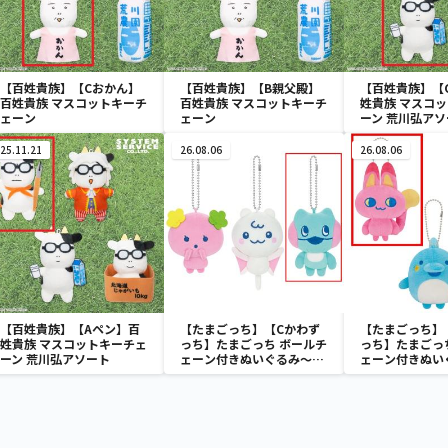
【百姓貴族】【Cおかん】
【百姓貴族】【B親父殿】
【百姓貴族】【
百姓貴族 マスコットキーチ
百姓貴族 マスコットキーチ
姓貴族 マスコ
ェーン
ェーン
ーン 荒川弘アソ
25.11.21
26.08.06
26.08.06
【百姓貴族】【Aペン】百
【たまごっち】【Cかわず
【たまごっち】
姓貴族 マスコットキーチェ
っち】たまごっち ボールチ
っち】たまごっ
ーン 荒川弘アソート
ェーン付きぬいぐるみ～
ェーン付きぬい
Tamagotchi Paradise～
Tamagotchi P
vol.3
vol.2-R