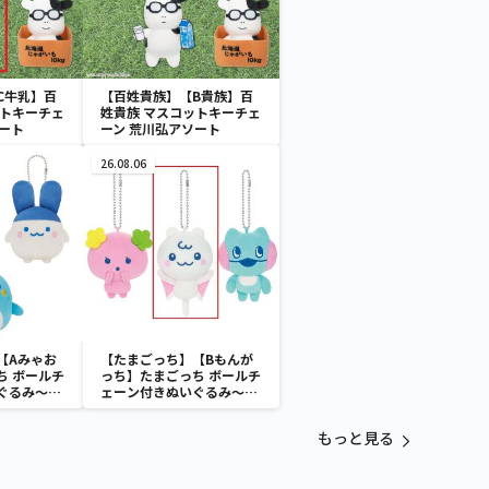
C牛乳】百
【百姓貴族】【B貴族】百
ットキーチェ
姓貴族 マスコットキーチェ
ート
ーン 荒川弘アソート
26.08.06
【Aみゃお
【たまごっち】【Bもんが
ち ボールチ
っち】たまごっち ボールチ
ぐるみ～
ェーン付きぬいぐるみ～
aradise～
Tamagotchi Paradise～
vol.3
もっと見る