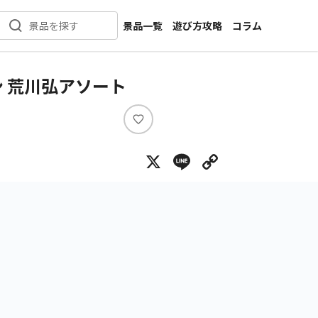
景品一覧
遊び方攻略
コラム
景品を探す
新着景品
インタビュー
カテゴリ一覧
ニュース
 荒川弘アソート
作品名一覧
店舗
メーカー一覧
開発
い
い
攻略
X
Line
Copy Lin
ね
プライズ
イベント
キャラ特集