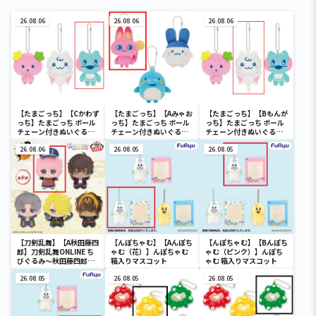
26.08.06
26.08.06
26.08.06
【たまごっち】【Cかわず
【たまごっち】【Aみゃお
【たまごっち】【Bもんが
っち】たまごっち ボール
っち】たまごっち ボール
っち】たまごっち ボール
チェーン付きぬいぐるみ
チェーン付きぬいぐるみ
チェーン付きぬいぐるみ
～Tamagotchi
～Tamagotchi
～Tamagotchi
Paradise～vol.3
26.08.06
Paradise～vol.2-R
26.08.05
Paradise～vol.3
26.08.05
【刀剣乱舞】【A秋田藤四
【んぽちゃむ】【Aんぽち
【んぽちゃむ】【Bんぽち
郎】刀剣乱舞ONLINE ち
ゃむ（花）】んぽちゃむ
ゃむ（ピンク）】んぽち
びぐるみ～秋田藤四郎・
箱入りマスコット
ゃむ 箱入りマスコット
大倶利伽羅・へし切長谷
部・獅子王・火車切～
26.08.05
26.08.05
26.08.05