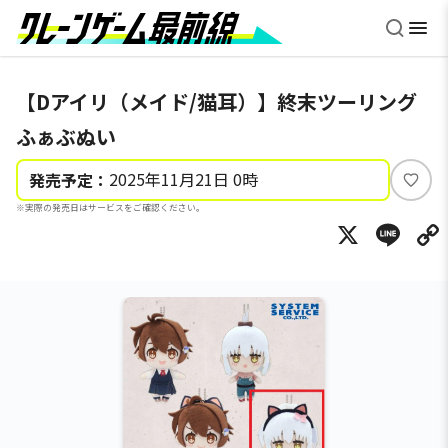
【Dアイリ（メイド/猫耳）】終末ツーリング
ふぁぶぬい
2025年11月21日 0時
発売予定：
い
※実際の発売日はサービスをご確認ください。
い
X
Li
ね