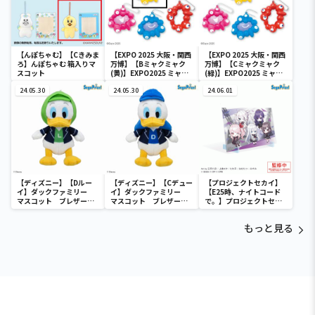
【んぽちゃむ】【Cきみま
【EXPO 2025 大阪・関西
【EXPO 2025 大阪・関西
ろ】んぽちゃむ 箱入りマ
万博】【Bミャクミャク
万博】【Cミャクミャク
スコット
(黄)】EXPO2025 ミャク
(緑)】EXPO2025 ミャク
ミャク カラフルスクイー
ミャク カラフルスクイー
24.05.30
ズマスコット
24.05.30
ズマスコット
24.06.01
【ディズニー】【Dルー
【ディズニー】【Cデュー
【プロジェクトセカイ】
イ】ダックファミリー
イ】ダックファミリー
【E25時、ナイトコード
マスコット ブレザーコ
マスコット ブレザーコ
で。】プロジェクトセカ
スチューム
スチューム
イ カラフルステージ！
feat. 初音ミク ビジュ
もっと見る
アルボード