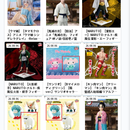
【ウマ娘】【タマモクロ
【鬼滅の刃】【狛治】ア
【NARUTO】【雷影エ
ス】アニメ『ウマ娘 シン
ニメ「鬼滅の刃」 フィギ
ー】NARUTO-ナルト- 疾
デレラグレイ』 -Relax
ュア-絆ノ装-伍拾壱ノ型
風伝 雷影・エー フィギュ
time-タマモクロス
ア～五影集結…!!～
26.08.06
26.08.06
26.08.06
【NARUTO】【火影綱
【サンリオ】【Bマイメロ
【キン肉マン】【テリー
手】NARUTO-ナルト- 疾
ディ グリーン】【箱
マン】『キン肉マン』完
風伝 火影・綱手 フィギュ
ver.】サンリオキャラク
璧超人始祖編 リアルフィ
ア～五影集結…!!～
ターズ おおきな
ギュア-テリーマン-
26.08.06
SOFVIMATES～マイメロ
26.08.06
26.08.06
ディ マーメイドver. ～