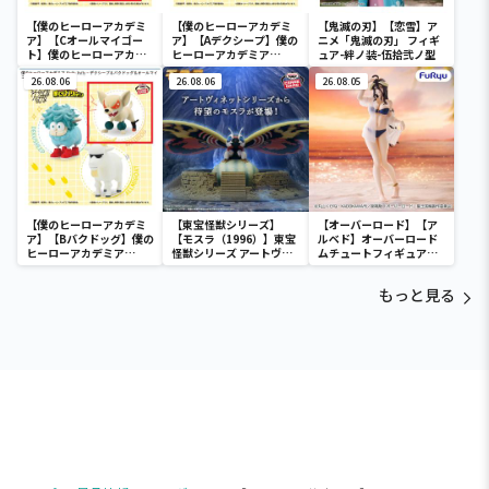
【僕のヒーローアカデミ
【僕のヒーローアカデミ
【鬼滅の刃】【恋雪】ア
ア】【Cオールマイゴー
ア】【Aデクシープ】僕の
ニメ「鬼滅の刃」 フィギ
ト】僕のヒーローアカデ
ヒーローアカデミア
ュア-絆ノ装-伍拾弐ノ型
ミア Fluffy Puffy～デク
Fluffy Puffy～デクシー
シープ＆バクドッグ＆オ
26.08.06
プ＆バクドッグ＆オール
26.08.06
26.08.05
ールマイゴート～
マイゴート～
【僕のヒーローアカデミ
【東宝怪獣シリーズ】
【オーバーロード】【ア
ア】【Bバクドッグ】僕の
【モスラ（1996）】東宝
ルベド】オーバーロード
ヒーローアカデミア
怪獣シリーズ アートヴィ
ムチュートフィギュアー
Fluffy Puffy～デクシー
ネット モスラ（1996）
アルベド・aqua ver.ー
プ＆バクドッグ＆オール
もっと見る
マイゴート～