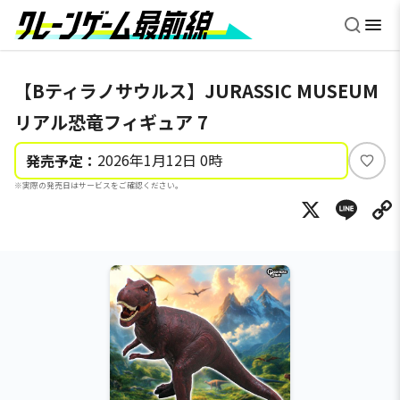
【Bティラノサウルス】JURASSIC MUSEUM
リアル恐竜フィギュア 7
2026年1月12日 0時
発売予定：
い
※実際の発売日はサービスをご確認ください。
い
X
Li
ね