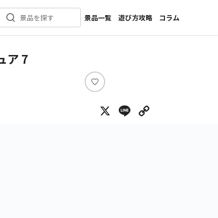
景品一覧
遊び方攻略
コラム
景品を探す
新着景品
インタビュー
カテゴリ一覧
ニュース
ュア 7
作品名一覧
店舗
メーカー一覧
開発
い
い
攻略
X
Line
Copy Lin
ね
プライズ
イベント
キャラ特集