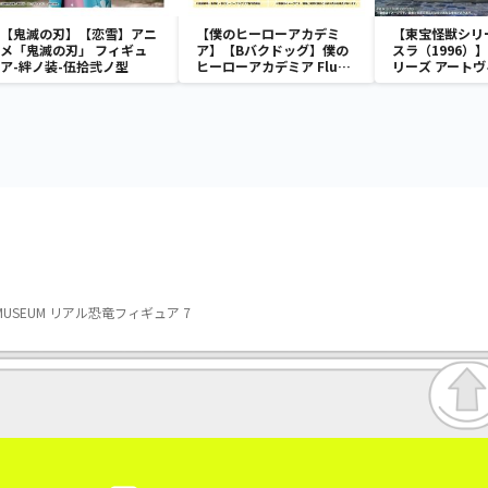
【鬼滅の刃】【恋雪】アニ
【僕のヒーローアカデミ
【東宝怪獣シリ
メ「鬼滅の刃」 フィギュ
ア】【Bバクドッグ】僕の
スラ（1996）
ア-絆ノ装-伍拾弐ノ型
ヒーローアカデミア Fluffy
リーズ アート
Puffy～デクシープ＆バク
モスラ（1996）
ドッグ＆オールマイゴート
～
MUSEUM リアル恐竜フィギュア 7