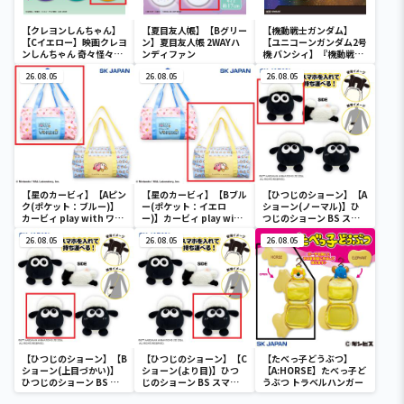
【クレヨンしんちゃん】
【夏目友人帳】【Bグリー
【機動戦士ガンダム】
【Cイエロー】映画クレヨ
ン】夏目友人帳 2WAYハ
【ユニコーンガンダム2号
ンしんちゃん 奇々怪々！
ンディファン
機 バンシィ】『機動戦士
オラの妖怪バケ～ション
ガンダムUC』 胸像センサ
フルカラータンブラー
26.08.05
26.08.05
ーライト-ユニコーンガン
26.08.05
ダム2号機 バンシィ（デ
ストロイモード）-
【星のカービィ】【Aピン
【星のカービィ】【Bブル
【ひつじのショーン】【A
ク(ポケット：ブルー)】
ー(ポケット：イエロ
ショーン(ノーマル)】ひ
カービィ play with ワド
ー)】カービィ play with
つじのショーン BS スマ
ルディ ボストンバッグ
ワドルディ ボストンバッ
ホショーンルダー
26.08.05
グ
26.08.05
26.08.05
【ひつじのショーン】【B
【ひつじのショーン】【C
【たべっ子どうぶつ】
ショーン(上目づかい)】
ショーン(より目)】ひつ
【A:HORSE】たべっ子ど
ひつじのショーン BS ス
じのショーン BS スマホ
うぶつ トラベルハンガー
マホショーンルダー
ショーンルダー