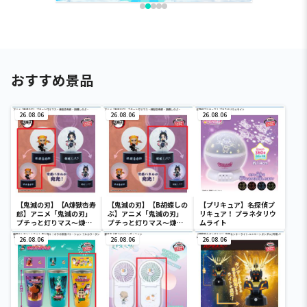
おすすめ景品
26.08.06
26.08.06
26.08.06
【鬼滅の刃】【A煉獄杏寿
【鬼滅の刃】【B胡蝶しの
【プリキュア】名探偵プ
郎】アニメ「鬼滅の刃」
ぶ】アニメ「鬼滅の刃」
リキュア！ プラネタリウ
プチっと灯りマス～煉獄
プチっと灯りマス～煉獄
ムライト
杏寿郎・胡蝶しのぶ～
杏寿郎・胡蝶しのぶ～
26.08.06
26.08.06
26.08.06