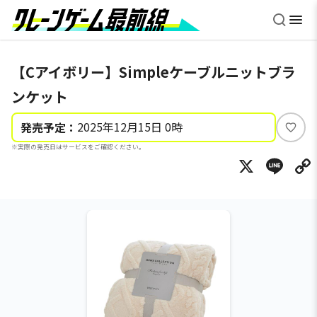
【Cアイボリー】Simpleケーブルニットブラ
ンケット
2025年12月15日 0時
発売予定：
い
※実際の発売日はサービスをご確認ください。
い
X
Li
ね