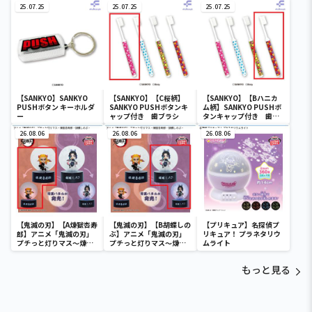
25.07.25
25.07.25
25.07.25
【SANKYO】SANKYO
【SANKYO】【C桜柄】
【SANKYO】【Bハニカ
PUSHボタン キーホルダ
SANKYO PUSHボタンキ
ム柄】SANKYO PUSHボ
ー
ャップ付き 歯ブラシ
タンキャップ付き 歯ブ
ラシ
26.08.06
26.08.06
26.08.06
【鬼滅の刃】【A煉獄杏寿
【鬼滅の刃】【B胡蝶しの
【プリキュア】名探偵プ
郎】アニメ「鬼滅の刃」
ぶ】アニメ「鬼滅の刃」
リキュア！ プラネタリウ
プチっと灯りマス～煉獄
プチっと灯りマス～煉獄
ムライト
杏寿郎・胡蝶しのぶ～
杏寿郎・胡蝶しのぶ～
もっと見る