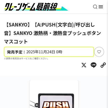
【SANKYO】【A:PUSH(文字白)/呼び出し
音】SANKYO 激熱柄・激熱音プッシュボタン
マスコット
2025年11月24日 0時
発売予定：
い
※実際の発売日はサービスをご確認ください。
い
X
Li
ね