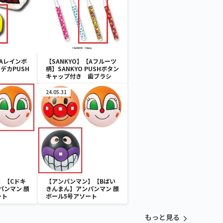
【Aレインボ
【SANKYO】【Aフルーツ
ドデカPUSH
柄】SANKYO PUSHボタン
キャップ付き 歯ブラシ
24.05.31
】【Cドキ
【アンパンマン】【Bばい
パンマン 顔
きんまん】アンパンマン 顔
ート
ボール5号アソート
もっと見る