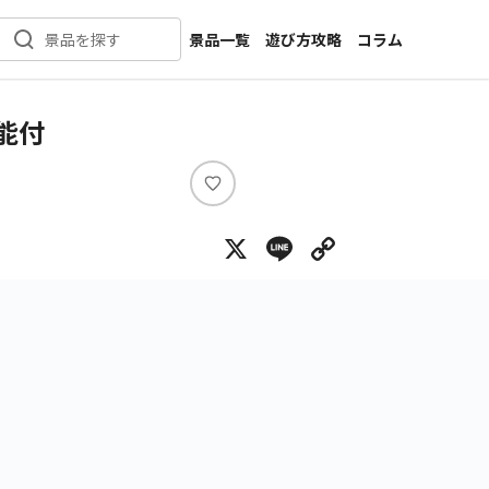
景品一覧
遊び方攻略
コラム
景品を探す
新着景品
インタビュー
カテゴリ一覧
ニュース
機能付
作品名一覧
店舗
メーカー一覧
開発
い
い
攻略
X
Line
Copy Lin
ね
プライズ
イベント
キャラ特集