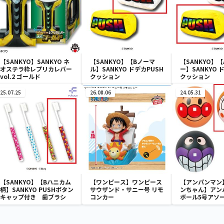
【SANKYO】SANKYO ネ
【SANKYO】【Bノーマ
【SANKYO】
オステラ枠レプリカレバー
ル】SANKYO ドデカPUSH
ー】SANKYO 
vol.2 ゴールド
クッション
クッション
25.07.25
26.08.06
24.05.31
【SANKYO】【Bハニカム
【ワンピース】ワンピース
【アンパンマン
柄】SANKYO PUSHボタン
サウザンド・サニー号 リモ
ンちゃん】アン
キャップ付き 歯ブラシ
コンカー
ボール5号アソ