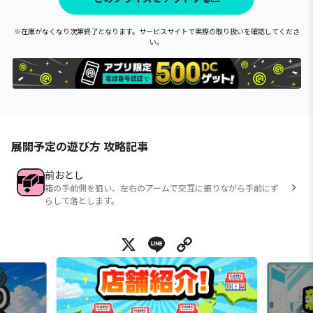
※在庫がなくなり次第終了となります。サービスサイトで実際の取り扱いを確認してくださ
い。
展開予定の遊び方 攻略記事
前おとし
箱の手前側を狙い、左右のアームで交互に振りながら手前にず
らして落とします。
X
Line
Copy Link