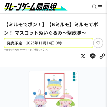
【ミルモでポン！】【Bミルモ】ミルモでポ
ン！ マスコットぬいぐるみ～聖歌隊～
2025年11月14日 0時
発売予定：
い
※実際の発売日はサービスをご確認ください。
い
X
Li
ね