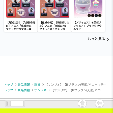
【鬼滅の刃】【A煉獄杏寿
【鬼滅の刃】【B胡蝶しの
【プリキュア】名探偵プ
郎】アニメ「鬼滅の刃」
ぶ】アニメ「鬼滅の刃」
リキュア！ プラネタリウ
プチっと灯りマス～煉獄
プチっと灯りマス～煉獄
ムライト
杏寿郎・胡蝶しのぶ～
杏寿郎・胡蝶しのぶ～
もっと見る
トップ
景品情報
雑貨
【サンリオ】【Bブラウン(天面/ハローキティ)】ハローキティ いちご新聞645号コラボレーション大きなポッケ付きバスケット
トップ
景品情報
サンリオ
【サンリオ】【Bブラウン(天面/ハローキティ)】ハローキティ いちご新聞645号コラボレーション大きなポッケ付きバスケット