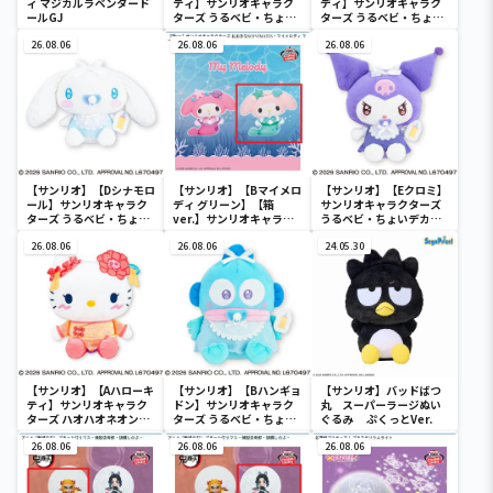
ィ マジカルラベンダード
ティ】サンリオキャラク
ディ】サンリオキャラク
ールGJ
ターズ うるベビ・ちょい
ターズ うるベビ・ちょい
デカドール
デカドール
26.08.06
26.08.06
26.08.06
【サンリオ】【Dシナモロ
【サンリオ】【Bマイメロ
【サンリオ】【Eクロミ】
ール】サンリオキャラク
ディ グリーン】【箱
サンリオキャラクターズ
ターズ うるベビ・ちょい
ver.】サンリオキャラク
うるベビ・ちょいデカド
デカドール
ターズ おおきな
ール
26.08.06
SOFVIMATES～マイメロ
26.08.06
24.05.30
ディ マーメイドver. ～
【サンリオ】【Aハローキ
【サンリオ】【Bハンギョ
【サンリオ】バッドばつ
ティ】サンリオキャラク
ドン】サンリオキャラク
丸 スーパーラージぬい
ターズ ハオハオネオンタ
ターズ うるベビ・ちょい
ぐるみ ぷくっとVer.
ウンドールBIGタイプ1
デカドール
26.08.06
26.08.06
26.08.06