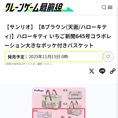
【サンリオ】【Bブラウン(天面/ハローキテ
ィ)】ハローキティ いちご新聞645号コラボレ
ーション大きなポッケ付きバスケット
2025年11月15日 0時
発売予定：
い
※実際の発売日はサービスをご確認ください。
い
X
Li
ね