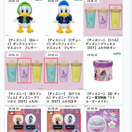
24.05.30
24.05.30
24.05.31
【ディズニー】【Dルー
【ディズニー】【Cデュー
【ディズニー】【Cベル】
イ】ダックファミリー
イ】ダックファミリー
ディズニープリンセス
マスコット ブレザーコ
マスコット ブレザーコ
【FDT】ふた付きタンブ
スチューム
スチューム
ラー
24.05.31
24.05.31
24.06.01
【ディズニー】【Bラプン
【ディズニー】【Aアリエ
【ディズニー】【A】ディ
ツェル】ディズニープリ
ル】ディズニープリンセ
ズニー実写映画『リト
ンセス 【FDT】ふた付き
ス 【FDT】ふた付きタン
ル・マーメイド』
タンブラー
ブラー
[PtZ]折り畳みボックス
26.08.06
26.08.06
チェアー
26.08.06