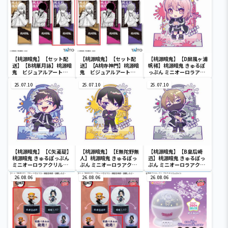
【桃源暗鬼】【セット配
【桃源暗鬼】【セット配
【桃源暗鬼】【D屏風ヶ浦
送】【B桃華月詠】桃源暗
送】【A桃寺神門】桃源暗
帆稀】桃源暗鬼 きゅるぽ
鬼 ビジュアルアートク
鬼 ビジュアルアートク
っぷん ミニオーロラアク
ッションvol.2
ッションvol.2
リルジオラマ
25.07.10
25.07.10
25.07.10
【桃源暗鬼】【C矢颪碇】
【桃源暗鬼】【E無陀野無
【桃源暗鬼】【B皇后崎
桃源暗鬼 きゅるぽっぷん
人】桃源暗鬼 きゅるぽっ
迅】桃源暗鬼 きゅるぽっ
ミニオーロラアクリルジ
ぷん ミニオーロラアクリ
ぷん ミニオーロラアクリ
オラマ
ルジオラマ
ルジオラマ
26.08.06
26.08.06
26.08.06