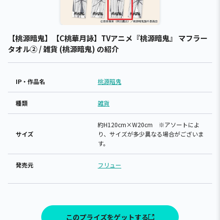
【桃源暗鬼】【C桃華月詠】TVアニメ『桃源暗鬼』 マフラー
タオル② / 雑貨 (桃源暗鬼) の紹介
IP・作品名
桃源暗鬼
種類
雑貨
約H120cm×W20cm ※アソートによ
サイズ
り、サイズが多少異なる場合がございま
す。
発売元
フリュー
このプライズをゲットする