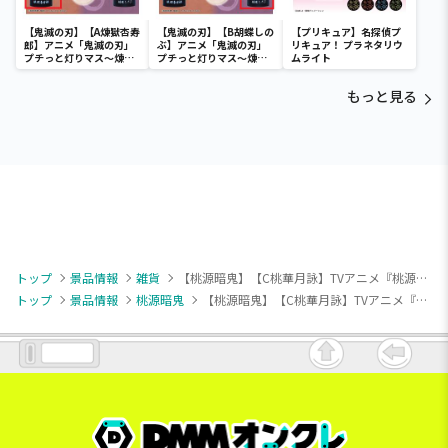
【鬼滅の刃】【A煉獄杏寿
【鬼滅の刃】【B胡蝶しの
【プリキュア】名探偵プ
郎】アニメ「鬼滅の刃」
ぶ】アニメ「鬼滅の刃」
リキュア！ プラネタリウ
プチっと灯りマス～煉獄
プチっと灯りマス～煉獄
ムライト
杏寿郎・胡蝶しのぶ～
杏寿郎・胡蝶しのぶ～
もっと見る
トップ
景品情報
雑貨
【桃源暗鬼】【C桃華月詠】TVアニメ『桃源暗鬼』 マフラータオル②
トップ
景品情報
桃源暗鬼
【桃源暗鬼】【C桃華月詠】TVアニメ『桃源暗鬼』 マフラータオル②