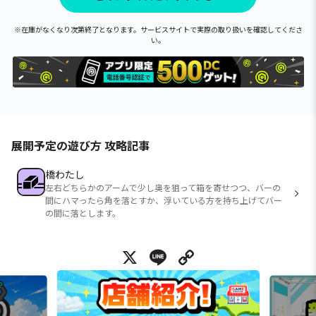
※在庫がなくなり次第終了となります。サービスサイトで実際の取り扱いを確認してくださ
い。
展開予定の遊び方 攻略記事
橋わたし
左右どちらかのアームで少し奥を狙って箱を寄せつつ、バーの
間にハマったら角を落とすか、浮いている方を持ち上げてバー
の間に落とします。
X
Line
Copy Link