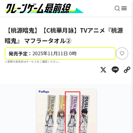
【桃源暗鬼】【C桃華月詠】TVアニメ『桃源
暗鬼』 マフラータオル②
2025年11月11日 0時
発売予定：
い
※実際の発売日はサービスをご確認ください。
い
X
Li
ね