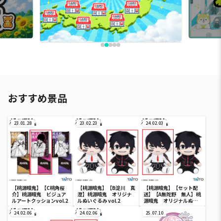
おすすめ景品
23.01.28
23.02.23
24.02.03
【桃源暗鬼】【C桃角桜
【桃源暗鬼】【B淀川 真
【桃源暗鬼】【セット配
介】桃源暗鬼 ビジュア
澄】桃源暗鬼 オリジナ
送】【A無陀野 無人】桃
ルアートクッションvol.2
ルぬいぐるみ vol.2
源暗鬼 オリジナルぬい
ぐるみ vol.2
24.02.06
24.02.06
25.07.10