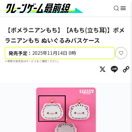
【ポメラニアンもち】【Aもち(立ち耳)】ポメ
ラニアンもち ぬいぐるみパスケース
2025年11月14日 0時
発売予定：
い
※実際の発売日はサービスをご確認ください。
い
X
Li
ね