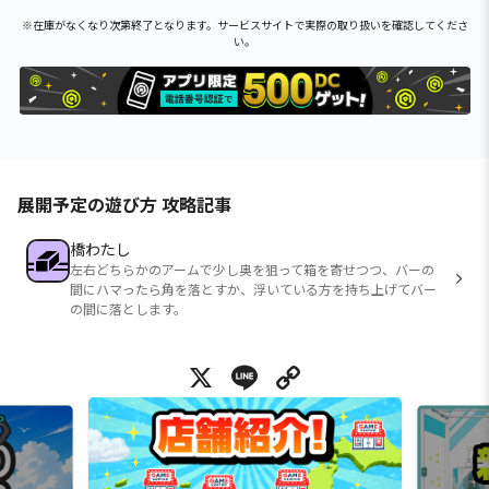
※在庫がなくなり次第終了となります。サービスサイトで実際の取り扱いを確認してくださ
い。
展開予定の遊び方 攻略記事
橋わたし
左右どちらかのアームで少し奥を狙って箱を寄せつつ、バーの
間にハマったら角を落とすか、浮いている方を持ち上げてバー
の間に落とします。
X
Line
Copy Link