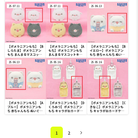
つぶせぬいぐるみBIG
キーチェーン
ーチェーン
25.07.11
25.07.11
25.06.13
【ポメラニアンもち】【B
【ポメラニアンもち】【A
【ポメラニアンもち】【B
しらたま】ポメラニアン
もち】ポメラニアンもち
イエロー】ポメラニアン
もち まんまるマスコット
まんまるマスコットキー
もち 赤ちゃんもち ぬいぐ
キーチェーン
チェーン
るみXL
25.06.13
25.05.16
25.05.16
【ポメラニアンもち】【A
【ポメラニアンもち】【D
【ポメラニアンもち】【C
ブルー】ポメラニアンも
くろみつ】ポメラニアン
きなこ】ポメラニアンも
ち 赤ちゃんもち ぬいぐる
もち キャラがおカードケ
ち キャラがおカードケー
みXL
ース
ス
1
2