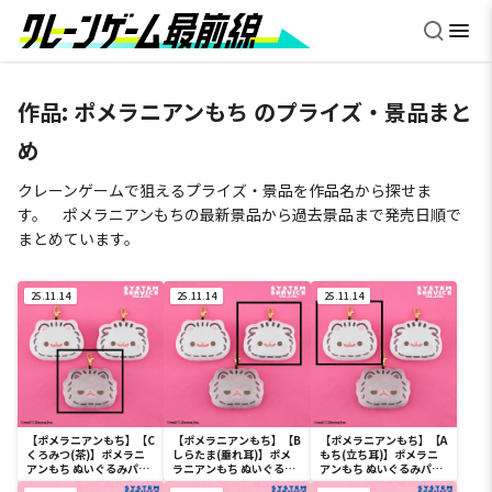
作品:
ポメラニアンもち
のプライズ・景品まと
め
クレーンゲームで狙えるプライズ・景品を作品名から探せま
す。 ポメラニアンもちの最新景品から過去景品まで発売日順で
まとめています。
25.11.14
25.11.14
25.11.14
【ポメラニアンもち】【C
【ポメラニアンもち】【B
【ポメラニアンもち】【A
くろみつ(茶)】ポメラニ
しらたま(垂れ耳)】ポメ
もち(立ち耳)】ポメラニ
アンもち ぬいぐるみパス
ラニアンもち ぬいぐるみ
アンもち ぬいぐるみパス
ケース
パスケース
ケース