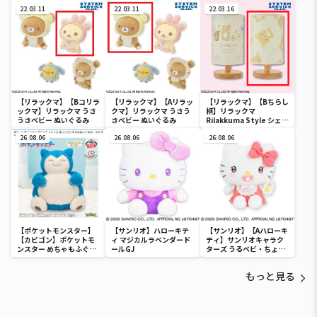
き収納ボックス
み
22.03.11
22.03.11
22.03.16
【リラックマ】【Bコリラ
【リラックマ】【Aリラッ
【リラックマ】【Bちらし
ックマ】リラックマ うさ
クマ】リラックマ うさう
柄】リラックマ
うさべビー ぬいぐるみ
さべビー ぬいぐるみ
Rilakkuma Style シェー
ドライト
26.08.06
26.08.06
26.08.06
【ポケットモンスター】
【サンリオ】ハローキテ
【サンリオ】【Aハローキ
【カビゴン】ポケットモ
ィ マジカルラベンダード
ティ】サンリオキャラク
ンスター めちゃもふぐっ
ールGJ
ターズ うるベビ・ちょい
と ほっこりいやされぬい
デカドール
ぐるみ～カビゴン～
もっと見る