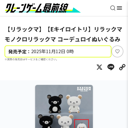
【リラックマ】【Eキイロイトリ】リラックマ
モノクロリラックマ コーデュロイぬいぐるみ
2025年11月12日 0時
発売予定：
い
※実際の発売日はサービスをご確認ください。
い
X
Li
ね