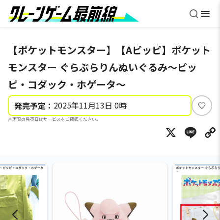
【ポケットモンスター】【Aピッピ】ポケット
モンスター ぐらぶらりんぬいぐるみ～ピッ
ピ・コダック・ホゲータ～
2025年11月13日 0時
発売予定：
い
※実際の発売日はサービスをご確認ください。
い
X
Li
ね