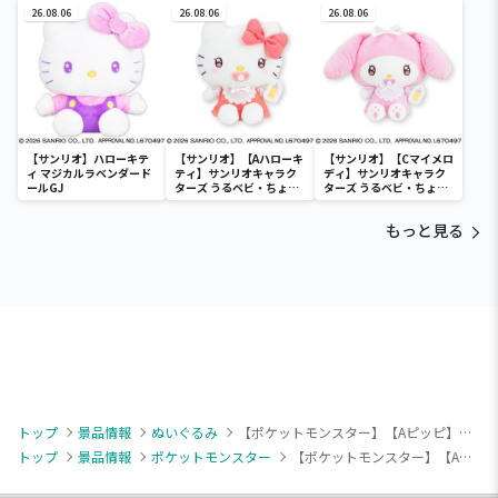
いぐるみ～モルペコ（は
26.08.06
ゃもふぐっとぬいぐるみ
26.08.06
ぐるみ～ナマコブシ～
26.08.06
らぺこもよう）～
～モルペコ（まんぷくも
よう）～
【サンリオ】ハローキテ
【サンリオ】【Aハローキ
【サンリオ】【Cマイメロ
ィ マジカルラベンダード
ティ】サンリオキャラク
ディ】サンリオキャラク
ールGJ
ターズ うるベビ・ちょい
ターズ うるベビ・ちょい
デカドール
デカドール
もっと見る
トップ
景品情報
ぬいぐるみ
【ポケットモンスター】【Aピッピ】ポケットモンスター ぐらぶらりんぬいぐるみ～ピッピ・コダック・ホゲータ～
トップ
景品情報
ポケットモンスター
【ポケットモンスター】【Aピッピ】ポケットモンスター ぐらぶらりんぬいぐるみ～ピッピ・コダック・ホゲータ～