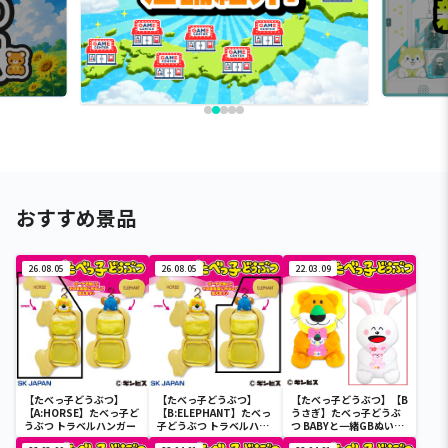
おすすめ景品
26.08.05
26.08.05
22.03.09
【たべっ子どうぶつ】
【たべっ子どうぶつ】
【たべっ子どうぶつ】【B
【A:HORSE】たべっ子ど
【B:ELEPHANT】たべっ
うさぎ】たべっ子どうぶ
うぶつ トラベルハンガー
子どうぶつ トラベルハン
つ BABYと一緒GBぬいぐ
ガー
るみ