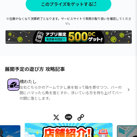
このプライズをゲットする
※在庫がなくなり次第終了となります。サービスサイトで実際の取り扱いを確認してくださ
い。
展開予定の遊び方 攻略記事
橋わたし
左右どちらかのアームで少し奥を狙って箱を寄せつつ、バーの
間にハマったら角を落とすか、浮いている方を持ち上げてバー
の間に落とします。
X
Line
Copy Link