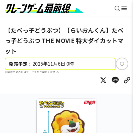
【たべっ子どうぶつ】【らいおんくん】たべ
っ子どうぶつ THE MOVIE 特大ダイカットマ
ット
2025年11月6日 0時
発売予定：
い
※実際の発売日はサービスをご確認ください。
い
X
Li
ね