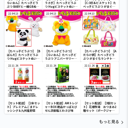
らいおん】たべっ子どう
うさぎ】たべっ子どうぶ
【C:3匹&ビスケット】た
ぶつ BABYと一緒GBぬい
つ Hugビスケットぬいぐ
べっ子どうぶつ がまぐち
ぐるみ
るみ2
ランチトートバッグ2
22.04.13
22.04.13
22.04.13
【たべっ子どうぶつ】【B
【たべっ子どうぶつ】
【たべっ子どうぶつ】【A
ぱんだ】たべっ子どうぶ
【らいおん】たべっ子ど
だらけ柄】たべっ子どう
つ Hugビスケットぬいぐ
うぶつ アニバーサリー
ぶつ がまぐちランチトー
るみ2
BIG
トバッグ2
22.11.26
22.11.26
22.11.26
【セット配送】【2本セッ
【セット配送】AMトレジ
【セット配送】【3個セッ
ト】プレミアムごまドレ
ャーBOX 絶品かっぱえび
ト】花畑牧場 おつまみ2
ッシング＆九州産野菜
せん浜御塩とわさび味
種セット（ポークジャー
キ2個＆ポークサラミ1
個）
もっと見る