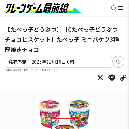
【たべっ子どうぶつ】【Cたべっ子どうぶつ
チョコビスケット】たべっ子 ミニバケツ3種
厚焼きチョコ
2025年11月16日 0時
発売予定：
い
※実際の発売日はサービスをご確認ください。
い
X
Li
ね