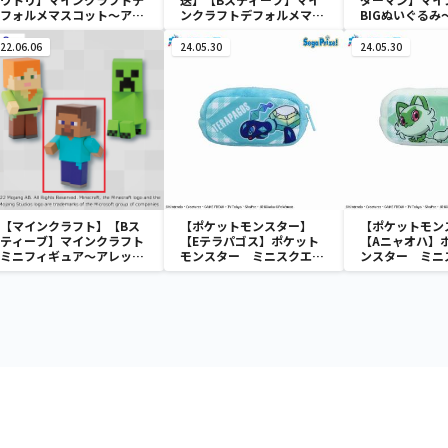
フォルメマスコット～アレ
ンクラフトデフォルメマス
BIGぬいぐるみ
ックス・スティーブ・ニワ
コット～アレックス・ステ
マン～
トリ～
ィーブ・ニワトリ～
22.06.06
24.05.30
24.05.30
【マインクラフト】【Bス
【ポケットモンスター】
【ポケットモン
ティーブ】マインクラフト
【Eテラパゴス】ポケット
【Aニャオハ】
ミニフィギュア～アレック
モンスター ミニスクエア
ンスター ミニ
ス・スティーブ・クリーパ
ポーチ
ーチ
ー～