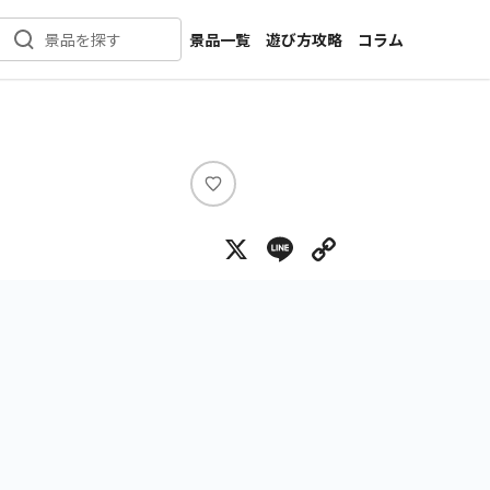
景品一覧
遊び方攻略
コラム
景品を探す
新着景品
インタビュー
カテゴリ一覧
ニュース
作品名一覧
店舗
メーカー一覧
開発
い
い
攻略
X
Line
Copy Lin
ね
プライズ
イベント
キャラ特集