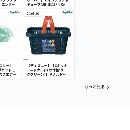
～エンダー
キューブ型BIGぬいぐるみ
～クリーパー・TNT～
24.05.30
スター】
【ディズニー】【Cミッキ
ポケットモ
ー&ドナルド(カゴ色:ダー
スクエアポ
クグリーン)】ドナルドダ
ック ミニメッシュカゴ
もっと見る