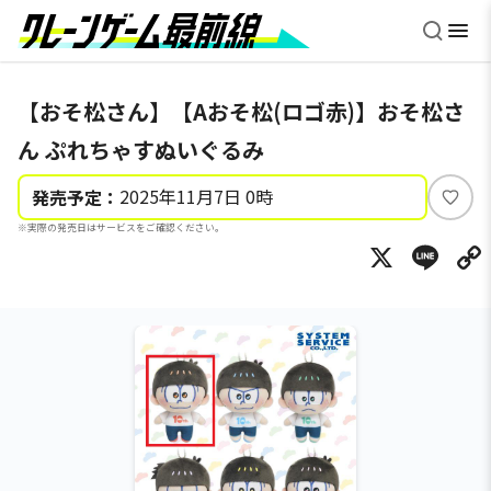
【おそ松さん】【Aおそ松(ロゴ赤)】おそ松さ
ん ぷれちゃすぬいぐるみ
2025年11月7日 0時
発売予定：
い
※実際の発売日はサービスをご確認ください。
い
X
Li
ね