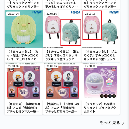
ー】リラックマ ゲーミン
ープル】すみっコぐらし
ル】リラックマ ゲーミン
グリラックマ クリア窓付
夢みるしっぽず クリア窓
グリラックマ クリア窓付
き収納ボックス
付き収納ボックス
き収納ボックス
22.03.04
22.03.16
22.03.16
【すみっコぐらし】【セ
【すみっコぐらし】【Bと
【すみっコぐらし】【Aし
ット配送】すみっコぐら
かげ】すみっコぐらし キ
ろくま】すみっコぐらし
し コーデュロイぬいぐる
ッズキャラ型リュック
キッズキャラ型リュック
みXL プレミアム ぺんぎ
ん？
26.08.06
26.08.06
26.08.06
【鬼滅の刃】【A煉獄杏寿
【鬼滅の刃】【B胡蝶しの
【プリキュア】名探偵プ
郎】アニメ「鬼滅の刃」
ぶ】アニメ「鬼滅の刃」
リキュア！ プラネタリウ
プチっと灯りマス～煉獄
プチっと灯りマス～煉獄
ムライト
杏寿郎・胡蝶しのぶ～
杏寿郎・胡蝶しのぶ～
もっと見る