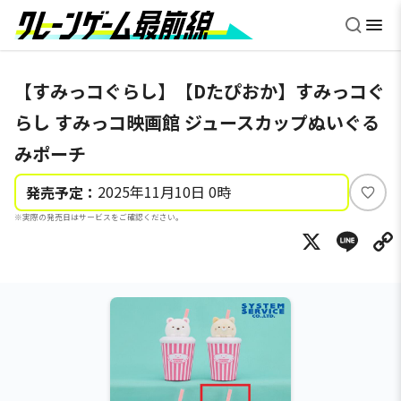
【すみっコぐらし】【Dたぴおか】すみっコぐ
らし すみっコ映画館 ジュースカップぬいぐる
みポーチ
2025年11月10日 0時
発売予定：
い
※実際の発売日はサービスをご確認ください。
い
X
Li
ね