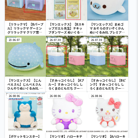
【リラックマ】【Bパープ
【サンエックス】【Bスキ
【サンエックス】まめゴ
ル】リラックマ ゲーミン
ップガエル先生】チキッ
マ おそらのすいぞくかん
グリラックマ クリア窓付
プダンサーズ ぬいぐるみ
ぬいぐるみXL プレミアム
き収納ボックス
ウォールポケット
まめゴマ
23.06.07
26.07.30
26.07.30
【サンエックス】【じん
【すみっコぐらし】【Aブ
【すみっコぐらし】【Bピ
べえさん】じんべえさん
ルー】すみっコぐらし し
ンク】すみっコぐらし し
ひんやりぬいぐるみXL プ
ろくまのともだち クーラ
ろくまのともだち クーラ
レミアム Part3
ーボックス
ーボックス
26.08.06
26.08.06
26.08.06
【ポケットモンスター】
【サンリオ】ハローキテ
【サンリオ】【Aハローキ