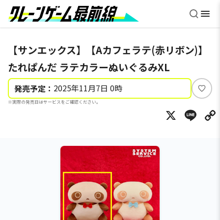
【サンエックス】【Aカフェラテ(赤リボン)】
たれぱんだ ラテカラーぬいぐるみXL
2025年11月7日 0時
発売予定：
い
※実際の発売日はサービスをご確認ください。
い
X
Li
ね