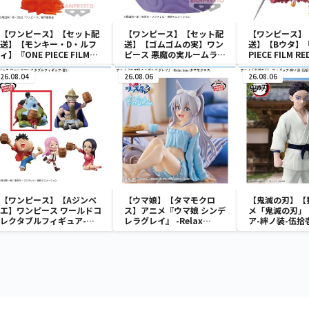
【ワンピース】【セット配
【ワンピース】【セット配
【ワンピース】
送】【モンキー・D・ルフ
送】【ゴムゴムの実】ワン
送】【Bウタ】『
ィ】『ONE PIECE FILM
ピース 悪魔の実ルームライ
PIECE FILM 
RED』 戦光絶景-
ト-ゴムゴムの実-
ドコレクタブル
MONKEY.D.LUFFY-
ア-UTA COLLE
26.08.04
26.08.06
26.08.06
【ワンピース】【Aジンベ
【ウマ娘】【タマモクロ
【鬼滅の刃】【
エ】ワンピース ワールドコ
ス】アニメ『ウマ娘 シンデ
メ「鬼滅の刃」
レクタブルフィギュア-宴
レラグレイ』 -Relax
ア-絆ノ装-伍拾
1-
time-タマモクロス