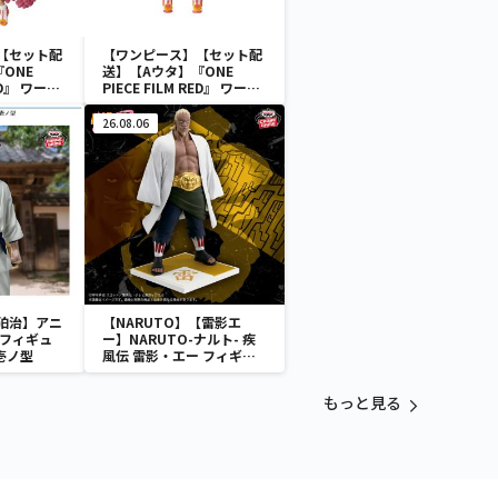
【セット配
【ワンピース】【セット配
ONE
送】【Aウタ】『ONE
RED』 ワール
PIECE FILM RED』 ワール
フィギュ
ドコレクタブルフィギュ
CTION-
ア-UTA COLLECTION-
26.08.06
狛治】アニ
【NARUTO】【雷影エ
 フィギュ
ー】NARUTO-ナルト- 疾
壱ノ型
風伝 雷影・エー フィギュ
ア～五影集結…!!～
もっと見る