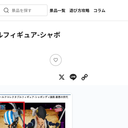
景品一覧
遊び方攻略
コラム
景品を探す
新着景品
インタビュー
カテゴリ一覧
ニュース
ルフィギュア-シャボ
作品名一覧
店舗
メーカー一覧
開発
攻略
い
プライズ
い
X
Line
Copy Lin
ね
イベント
キャラ特集