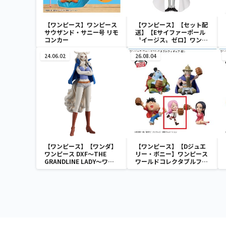
【ワンピース】ワンピース
【ワンピース】【セット配
サウザンド・サニー号 リモ
送】【Eサイファーポール
コンカー
〝イージス〟ゼロ】ワンピ
ース ワールドコレクタブル
フィギュア-ワノ国鬼ヶ島
24.06.02
26.08.04
編7-
【ワンピース】【ワンダ】
【ワンピース】【Dジュエ
ワンピース DXF～THE
リー・ボニー】ワンピース
GRANDLINE LADY～ワノ
ワールドコレクタブルフィ
国 vol.10
ギュア-宴1-