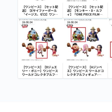
【ワンピース】【セット配
【ワンピース】【セット配
送】【Eサイファーポール
送】【モンキー・D・ルフ
〝イージス〟ゼロ】ワンピ
ィ】『ONE PIECE FILM
ース ワールドコレクタブル
RED』 戦光絶景-
フィギュア-ワノ国鬼ヶ島
MONKEY.D.LUFFY-
26.08.04
26.08.04
編7-
【ワンピース】【Dジュエ
【ワンピース】【Aジンベ
リー・ボニー】ワンピース
エ】ワンピース ワールドコ
ワールドコレクタブルフィ
レクタブルフィギュア-宴
ギュア-宴1-
1-