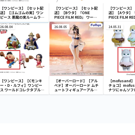
【ワンピース】【セット配
【ワンピース】【セット配
【ワンピース】
送】【ゴムゴムの実】ワン
送】【Bウタ】『ONE
送】【Aウタ】『
ピース 悪魔の実ルームライ
PIECE FILM RED』 ワール
PIECE FILM 
ト-ゴムゴムの実-
ドコレクタブルフィギュ
ドコレクタブル
ア-UTA COLLECTION-
ア-UTA COLLE
26.08.04
26.08.05
24.05.31
【ワンピース】【Cモンキ
【オーバーロード】【アル
【mofusand
ー・D・ルフィ】ワンピー
ベド】オーバーロード ムチ
チョコ】mofus
ス ワールドコレクタブルフ
ュートフィギュアーアルベ
ナツにゃんソフ
ィギュア-宴1-
ド・aqua ver.ー
ア