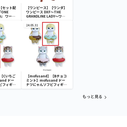
【セット配
【ワンピース】【ワンダ】
ONE
ワンピース DXF～THE
RED』 ワール
GRANDLINE LADY～ワノ
フィギュ
国 vol.10
CTION-
24.05.31
】【Cいちご
【mofusand】【Bチョコ
and ドー
ミント】mofusand ドー
ビフィギュ
ナツにゃんソフビフィギュ
ア
もっと見る