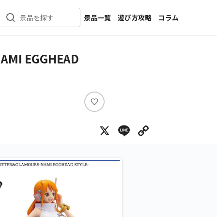
景品一覧
遊び方攻略
コラム
景品を探す
新着景品
インタビュー
カテゴリ一覧
ニュース
MI EGGHEAD
作品名一覧
店舗
メーカー一覧
開発
攻略
い
プライズ
い
X
Line
Copy Lin
ね
イベント
キャラ特集