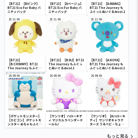
【BT21】【Bピンク】
【BT21】【Aベージュ】
【BT21】【A:MANG】
BT21 Eco Fur Baby バ
BT21 Eco Fur Baby バ
BT21 The Journey も
ニティバッグ
ニティバッグ
ふぐっとぬいぐるみvol.2
25.11.06
25.11.06
25.11.06
【BT21】
【BT21】【B:RJ】BT21
【BT21】【A:KOYA】
【B:CHIMMY】BT21
The Journey もふぐっ
BT21 The Journey も
The Journey もふぐっ
とぬいぐるみvol.1
ふぐっとぬいぐるみvol.1
とぬいぐるみvol.2
26.08.06
26.08.06
26.08.06
【ポケットモンスター】
【サンリオ】ハローキテ
【サンリオ】【Aハローキ
【カビゴン】ポケットモ
ィ マジカルラベンダード
ティ】サンリオキャラク
ンスター めちゃもふぐっ
ールGJ
ターズ うるベビ・ちょい
と ほっこりいやされぬい
デカドール
ぐるみ～カビゴン～
もっと見る