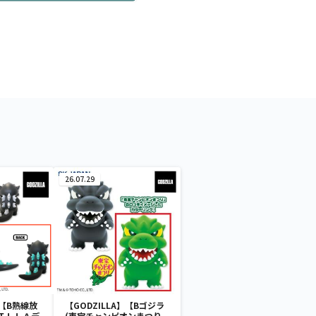
26.07.29
】【B熱線放
【GODZILLA】【Bゴジラ
ＩＬＬＡデ
(東宝チャンピオンまつり