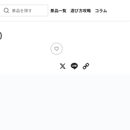
景品一覧
遊び方攻略
コラム
景品を探す
新着景品
インタビュー
カテゴリ一覧
ニュース
)
作品名一覧
店舗
メーカー一覧
開発
い
い
攻略
X
Line
Copy Lin
ね
プライズ
イベント
キャラ特集