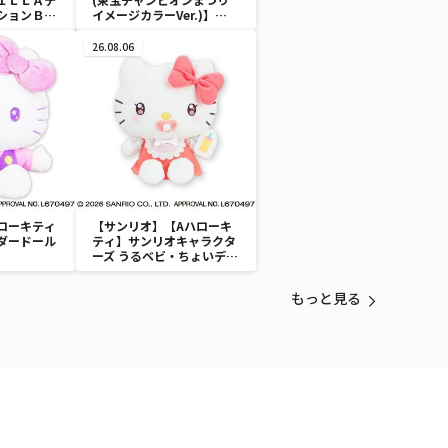
ションＢＩ
イメージカラーVer.)】
GODZILLA デフォルメコレ
クション BIG(ゴジラ)(レト
26.08.06
ロカラーエディション)
ローキティ
【サンリオ】【Aハローキ
ダードール
ティ】サンリオキャラクタ
ーズ うるベビ・ちょいデカ
ドール
もっと見る