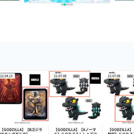
22.04.13
22.07.08
22.07.08
【GODZILLA】【Bゴジラ
【GODZILLA】【Aノーマ
【GODZILLA
VSキングギドラ】
ル】ＧＯＤＺＩＬＬＡデフ
射前】ＧＯＤＺ