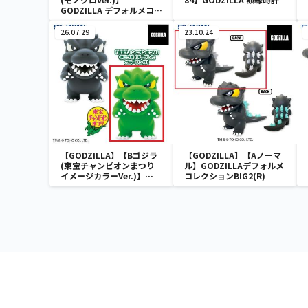
GODZILLA デフォルメコレ
クション BIG(ゴジラ)(レト
ロカラーエディション)
26.07.29
23.10.24
【GODZILLA】【Bゴジラ
【GODZILLA】【Aノーマ
(東宝チャンピオンまつり
ル】GODZILLAデフォルメ
イメージカラーVer.)】
コレクションBIG2(R)
GODZILLA デフォルメコレ
クション BIG(ゴジラ)(レト
ロカラーエディション)