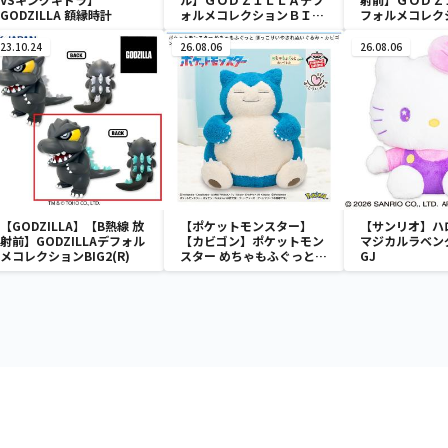
GODZILLA 額縁時計
ォルメコレクションＢＩＧ
フォルメコレク
２
Ｇ２
23.10.24
26.08.06
26.08.06
【GODZILLA】【B熱線 放
【ポケットモンスター】
【サンリオ】ハ
射前】GODZILLAデフォル
【カビゴン】ポケットモン
マジカルラベン
メコレクションBIG2(R)
スター めちゃもふぐっと
GJ
ほっこりいやされぬいぐる
み～カビゴン～