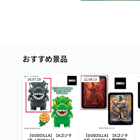
おすすめ景品
26.07.29
22.04.13
【GODZILLA】【Aゴジラ
【GODZILLA】【Aゴジラ
(モノクロVer.)】
84】GODZILLA 額縁時計