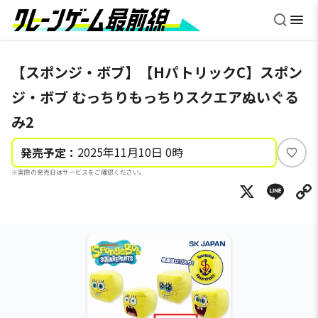
【スポンジ・ボブ】【HパトリックC】スポン
ジ・ボブ むっちりもっちりスクエアぬいぐる
み2
2025年11月10日 0時
発売予定：
い
※実際の発売日はサービスをご確認ください。
い
X
Li
ね