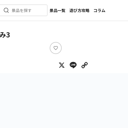
景品一覧
遊び方攻略
コラム
景品を探す
新着景品
インタビュー
カテゴリ一覧
ニュース
み3
作品名一覧
店舗
メーカー一覧
開発
い
い
攻略
X
Line
Copy Lin
ね
プライズ
イベント
キャラ特集