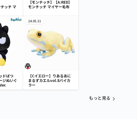
【モンチッチ】【A:RED】
ンチッチ マ
モンチッチ マイヤー毛布
24.05.31
ッドばつ
【Cイエロー】りあるあに
ージぬいぐ
まるずカエルvol.8バイカ
er.
ラー
もっと見る