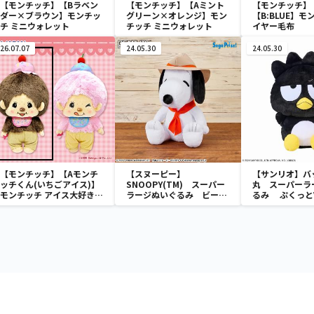
【モンチッチ】【Bラベン
【モンチッチ】【Aミント
【モンチッチ】
ダー×ブラウン】モンチッ
グリーン×オレンジ】モン
【B:BLUE】モ
チ ミニウォレット
チッチ ミニウォレット
イヤー毛布
26.07.07
24.05.30
24.05.30
【モンチッチ】【Aモンチ
【スヌーピー】
【サンリオ】バ
ッチくん(いちごアイス)】
SNOOPY(TM) スーパー
丸 スーパーラ
モンチッチ アイス大好き
ラージぬいぐるみ ビーグ
るみ ぷくっとV
BIGぬいぐるみ
ル・スカウト